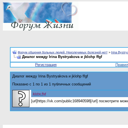
Форум общения больных людей. Неизлечимых болезней нет!
>
Irina Bystr
Диалог между Irina Bystryakova и jklohp ffgf
Регистрация
Прави
Диалог между Irina Bystryakova и jklohp ffgf
Показано с 1 по
1
из
1
публичных сообщений
jklohp ffgf
[url]https://vk.com/public168940598[/url] посмотрите мо