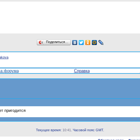
Поделиться…
yakova
ла форума
Справка
жет пригодится
Текущее время:
10:41
. Часовой пояс GMT.