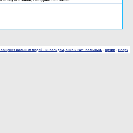
 общения больных людей - инвалидам, онко и ВИЧ больным.
-
Архив
-
Вверх