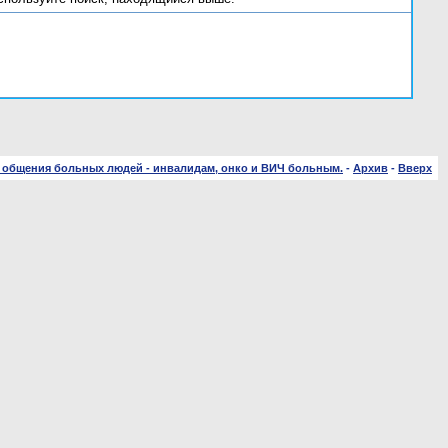
 общения больных людей - инвалидам, онко и ВИЧ больным.
-
Архив
-
Вверх