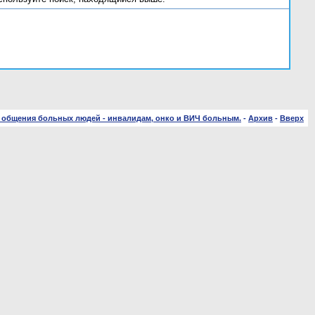
 общения больных людей - инвалидам, онко и ВИЧ больным.
-
Архив
-
Вверх