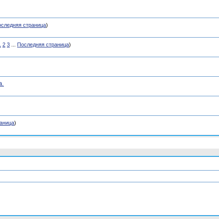
следняя страница
)
1
2
3
...
Последняя страница
)
а.
аница
)