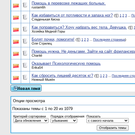
Помощь в перевозке лежащих больных.
rustam6h
Как избавиться от потливости и запаха ног?
(
1
2
3
...
По
Сладенькая Киска
Как поправиться? Хочу набрать вес тела. Девушка.
(
Хозяйка Медной Горы
Болят почки, помогите!
(
1
2
3
...
Последняя страница
)
Оля Стрилец
Помощь нужна. Не деньгами. Зайти на сайт фрилансер
Charité
Оказывает Психологическую помощь
Erika54
Как сбросить лишний десяток кг?
(
1
2
3
...
Последняя стр
Нежный Мьвён
Опции просмотра
Показаны темы с 1 по 20 из 1079
Критерий сортировки
Порядок отображения
Показать