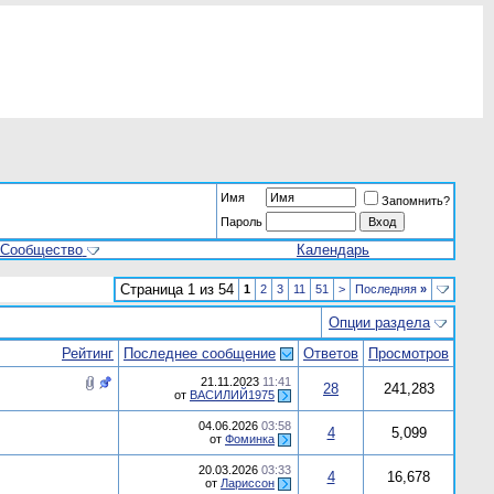
Имя
Запомнить?
Пароль
Сообщество
Календарь
Страница 1 из 54
1
2
3
11
51
>
Последняя
»
Опции раздела
Рейтинг
Последнее сообщение
Ответов
Просмотров
21.11.2023
11:41
28
241,283
от
ВАСИЛИЙ1975
04.06.2026
03:58
4
5,099
от
Фоминка
20.03.2026
03:33
4
16,678
от
Лариссон