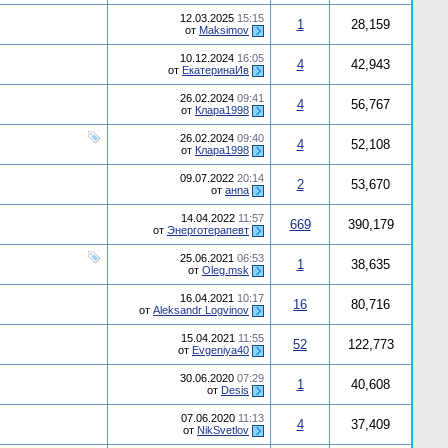
12.03.2025
15:15
1
28,159
от
Maksimov
10.12.2024
16:05
4
42,943
от
ЕкатеринаИв
26.02.2024
09:41
4
56,767
от
Клара1998
26.02.2024
09:40
4
52,108
от
Клара1998
09.07.2022
20:14
2
53,670
от
анnа
14.04.2022
11:57
669
390,179
от
Энерготерапевт
25.06.2021
06:53
1
38,635
от
Oleg.msk
16.04.2021
10:17
16
80,716
от
Aleksandr Logvinov
15.04.2021
11:55
52
122,773
от
Evgeniya40
30.06.2020
07:29
1
40,608
от
Desis
07.06.2020
11:13
4
37,409
от
NikSvetlov