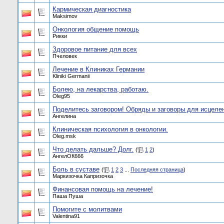
Кармическая диагностика
Maksimov
Онкология общение помощь
Рикки
Здоровое питание для всех
Пчеловек
Лечение в Клиниках Германии
Kliniki Germanii
Болею, на лекарства, работаю.
Oleg95
Поделитесь заговором! Обряды и заговоры для исцелен
Ангелина
Клиническая психология в онкологии.
Oleg.msk
Что делать дальше? Долг.
(
1
2
)
АнгелОК666
Боль в суставе
(
1
2
3
...
Последняя страница
)
Маркизочка Капризочка
Финансовая помощь на лечение!
Паша Пуша
Помогите с молитвами
Valentina91