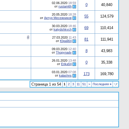
02.06.2020
18:59
0
40,840
от
rustam6h
20.05.2020
18:28
55
124,579
от
Артур Месежников
30.03.2020
18:46
69
110,414
от
katydshkvch
27.03.2020
11:43
81
111,941
от
Юрий64
09.03.2020
12:40
8
43,983
от
Thopynadv
26.01.2020
13:48
0
35,338
от
Erika54
03.01.2020
07:08
173
169,780
от
kalashns
Страница 1 из 54
1
2
3
11
51
>
Последняя
»