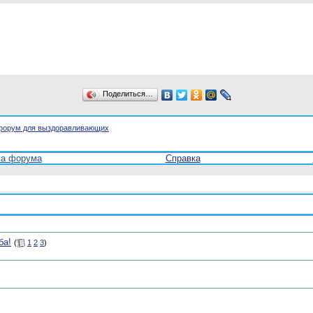
Поделиться…
форум для выздоравливающих
ла форума
Справка
ба!
(
1
2
3
)