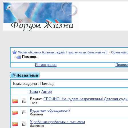
Форум общения больных людей. Неизлечимых болезней нет!
>
Основной 
Помощь
Регистрация
Прави
Темы раздела
: Помощь
Тема
/
Автор
Важно:
СРОЧНО! Не будем безразличны! Детская судь
Тася
Куда нам обращаться?
Фоминка
У ребенка проблемы с письмом
Лариссон