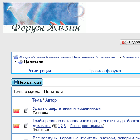
Подел
Форум общения больных людей. Неизлечимых болезней нет!
>
Основной 
Целители
Регистрация
Правила форума
Темы раздела
: Целители
Тема
/
Автор
Удар по шарлатанам и мошенникам
Таняюша
Грибы реально останавливают рак, гепатит и др. болез
доказать.
(
1
2
3
...
Последняя страница
)
благослав
Все колдуны, народные целители, знахари, лекари и э