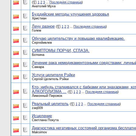
(
1
2
3
...
Последняя страница
)
Анатолий Муха
Буддийские методы улучшения здоровья
Христиан
Лечу разное
(
1
2
3
...
Последняя страница
)
Голем
Обучаю целительству и повышаю квалификацию.
Сергейивлев
СИМПТОМЫ ПОРЧИ, СГЛАЗА.
Боткина
Лечение рака немедикаментозными средствами: личный
Самара
Услуги целителя Рэйки
Сергей Целитель Рэйки
Кто- нибудь сталкивался с бабками или знахарками, ко
АЛКОГОЛИЗМА ...
(
1
2
3
...
Последняя страница
)
Лимонный Пирожок
Реальный целитель
(
1
2
3
...
Последняя страница
)
zaq009
Исцеление
Светлана Покута
Диагностика негативных состояний организма бесплатн
Maksimov