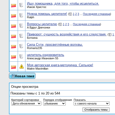
Ищу помощника, для того, чтобы исцелиться.
Иаков Христос
Нужна помощь целителя!
(
1
2
3
...
Последняя страница
)
Ralph
Вопросы целителю
(
1
2
3
...
Последняя страница
)
А Вдруг Девчонки
Приворот: сущность воздействия и его следствия.
(
1
Боткина
Сила Сути, просветлённые волхвы.
Romario235
целитель-оздоровитель
Александр Иванович 55
Моя авторская книга-методичка. Сильное!
Maitre Maximilian
Опции просмотра
Показаны темы с 1 по 20 из 544
Критерий сортировки
Порядок отображения
Показать