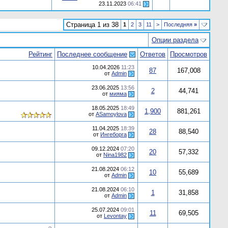
23.11.2023
06:41
Страница 1 из 38
1
2
3
11
>
Последняя
»
Опции раздела
Рейтинг
Последнее сообщение
Ответов
Просмотров
10.04.2026
11:23
87
167,008
от
Admin
23.06.2025
13:56
2
44,741
от
мияма
18.05.2025
18:49
1,900
881,261
от
ASamoylova
11.04.2025
18:39
28
88,540
от
Ингеборга
09.12.2024
07:20
20
57,332
от
Nina1982
21.08.2024
06:12
10
55,689
от
Admin
21.08.2024
06:10
1
31,858
от
Admin
25.07.2024
09:01
11
69,505
от
Levontay