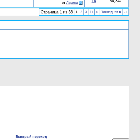
14
54,347
от
Лaриса
Страница 1 из 38
1
2
3
11
>
Последняя
»
Быстрый переход