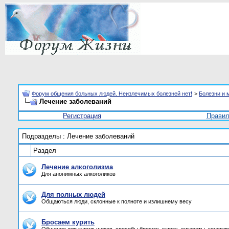
Форум общения больных людей. Неизлечимых болезней нет!
>
Болезни и 
Лечение заболеваний
Регистрация
Прави
Подразделы
: Лечение заболеваний
Раздел
Лечение алкоголизма
Для анонимных алкоголиков
Для полных людей
Общаються люди, склонные к полноте и излишнему весу
Бросаем курить