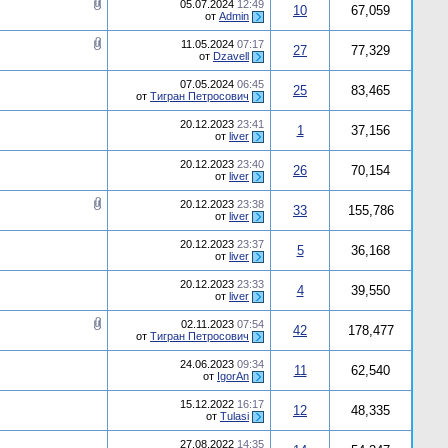
05.07.2024
12:49
10
67,059
от
Admin
11.05.2024
07:17
27
77,329
от
Dzavell
07.05.2024
06:45
25
83,465
от
Тигран Петросович
20.12.2023
23:41
1
37,156
от
liver
20.12.2023
23:40
26
70,154
от
liver
20.12.2023
23:38
33
155,786
от
liver
20.12.2023
23:37
5
36,168
от
liver
20.12.2023
23:33
4
39,550
от
liver
02.11.2023
07:54
42
178,477
от
Тигран Петросович
24.06.2023
09:34
11
62,540
от
IgorAn
15.12.2022
16:17
12
48,335
от
Tulasi
27.08.2022
14:35