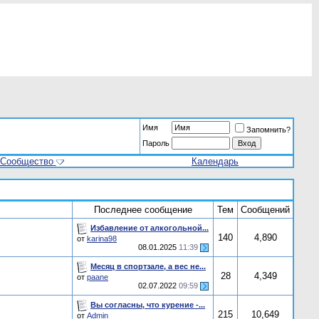
Имя
Запомнить?
Пароль
Сообщество
Календарь
Последнее сообщение
Тем
Сообщений
Избавление от алкогольной...
140
4,890
от
karina98
08.01.2025
11:39
Месяц в спортзале, а вес не...
28
4,349
от
paane
02.07.2022
09:59
Вы согласны, что курение -...
215
10,649
от
Admin