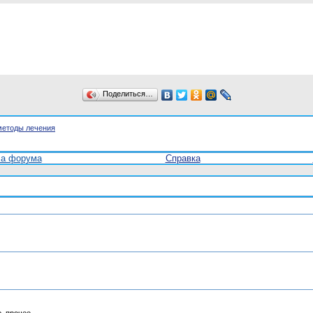
Поделиться…
методы лечения
ла форума
Справка