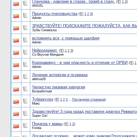
Глаукома - давлеие в глазах. Тромб в глазу.
(
1
2
)
ANGEL
Продукты пчеловодства
(
1
2
3
)
Admin
3РАВСТВУЙТЕ! ПОДСКАЖИТЕ ПОЖАЛУЙСТА. КАК ВЫ
Зубы Смамаэш
вспомнить все, с помощью шалфея
Admin
Нейродермит.
(
1
2
3
)
Со Вкусом Миндаля
Коронавирус - в чем опасность и отличие от ОРВИ
(
1
Admin
Лечение аллергии и псориаза
aleksa28
Челюстно лицевая хирургия
Безработная
Туберкулез
(
1
2
3
...
Последняя страница
)
Макс
Здравствуйте! 3 года назад поставили диагноз Ревмато
Super Girl
Подагра у мамы
(
1
2
)
Fenita
Досаждает псориаз... может кому знакомо?подскажите 