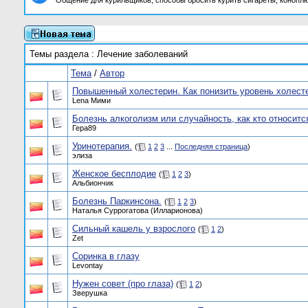
Общение для курильщиков, способы бросить курить сигареты, коноплю
Темы раздела
: Лечение заболеваний
Тема
/
Автор
Повышенный холестерин. Как понизить уровень холесте
Lena Мими
Болезнь алкоголизм или случайность, как кто относитс
Гера89
Уринотерапия.
(
1
2
3
...
Последняя страница
)
элиза
Женское бесплодие
(
1
2
3
)
Альбиончик
Болезнь Паркинсона.
(
1
2
3
)
Наталья Суррогатова (Илларионова)
Сильный кашель у взрослого
(
1
2
)
Zet
Соринка в глазу
Levontay
Нужен совет (про глаза)
(
1
2
)
Зверушка