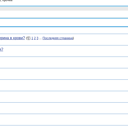
, прочее
рина в крови?
(
1
2
3
...
Последняя страница
)
я?