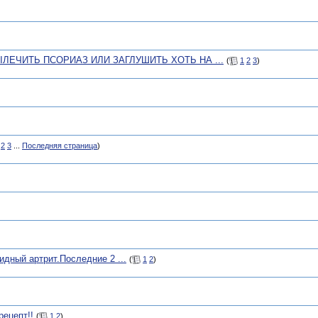
ЛЕЧИТЬ ПСОРИАЗ ИЛИ ЗАГЛУШИТЬ ХОТЬ НА ...
(
1
2
3
)
2
3
...
Последняя страница
)
идный артрит.Последние 2 ...
(
1
2
)
рецепт!!
(
1
2
)