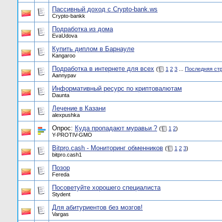
Пассивный доход с Crypto-bank.ws
Crypto-bankk
Подработка из дома
EvaUdova
Купить диплом в Барнауле
Kangaroo
Подработка в интернете для всех
(
1
2
3
...
Последняя ст
Aannypav
Информативный ресурс по криптовалютам
Daunta
Лечение в Казани
alexpushka
Опрос:
Куда пропадают муравьи ?
(
1
2
)
Y-PROTIV-GMO
Bitpro.cash - Мониторинг обменников
(
1
2
3
)
bitpro.cash1
Позор
Fereda
Посоветуйте хорошего специалиста
Stydent
Для абитуриентов без мозгов!
Vargas