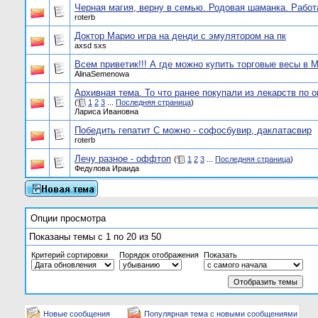
Черная магия, верну в семью. Родовая шаманка. Работ
roterb
Доктор Марио игра на денди с эмулятором на пк
axsd sxs
Всем приветик!!! А где можно купить торговые весы в 
AlinaSemenowa
Архивная тема. То что ранее покупали из лекарств по о
(
1
2
3
...
Последняя страница
)
Лариса Ивановна
Победить гепатит С можно - софосбувир, даклатасвир
roterb
Лечу разное - оффтоп
(
1
2
3
...
Последняя страница
)
Федулова Ираида
Опции просмотра
Показаны темы с 1 по 20 из 50
Критерий сортировки
Порядок отображения
Показать
Новые сообщения
Популярная тема с новыми сообщениями