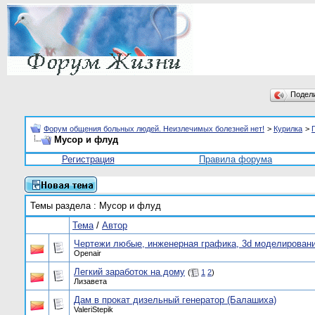
Подел
Форум общения больных людей. Неизлечимых болезней нет!
>
Курилка
>
Мусор и флуд
Регистрация
Правила форума
Темы раздела
: Мусор и флуд
Тема
/
Автор
Чертежи любые, инженерная графика, 3d моделирован
Openair
Легкий заработок на дому
(
1
2
)
Лизавета
Дам в прокат дизельный генератор (Балашиха)
ValeriStepik