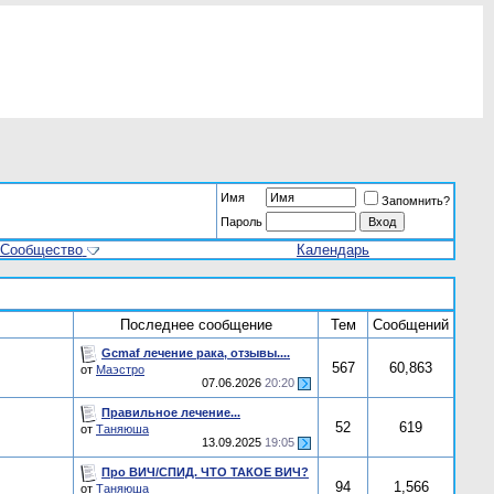
Имя
Запомнить?
Пароль
Сообщество
Календарь
Последнее сообщение
Тем
Сообщений
Gcmaf лечение рака, отзывы....
567
60,863
от
Маэстро
07.06.2026
20:20
Правильное лечение...
52
619
от
Таняюша
13.09.2025
19:05
Про ВИЧ/СПИД. ЧТО ТАКОЕ ВИЧ?
94
1,566
от
Таняюша