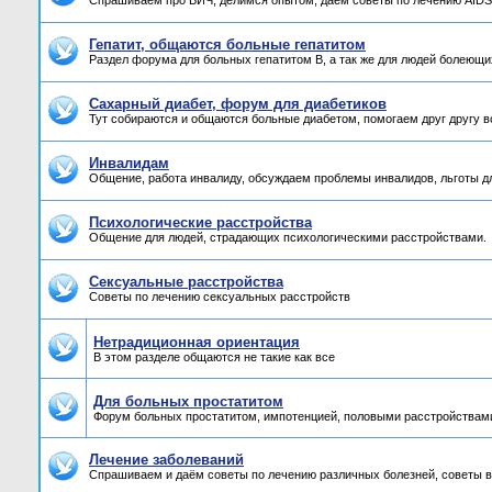
Спрашиваем про ВИЧ, делимся опытом, даём советы по лечению AIDS,
Гепатит, общаются больные гепатитом
Раздел форума для больных гепатитом B, а так же для людей болеющих
Сахарный диабет, форум для диабетиков
Тут собираются и общаются больные диабетом, помогаем друг другу 
Инвалидам
Общение, работа инвалиду, обсуждаем проблемы инвалидов, льготы д
Психологические расстройства
Общение для людей, страдающих психологическими расстройствами.
Сексуальные расстройства
Советы по лечению сексуальных расстройств
Нетрадиционная ориентация
В этом разделе общаются не такие как все
Для больных простатитом
Форум больных простатитом, импотенцией, половыми расстройствам
Лечение заболеваний
Спрашиваем и даём советы по лечению различных болезней, советы в