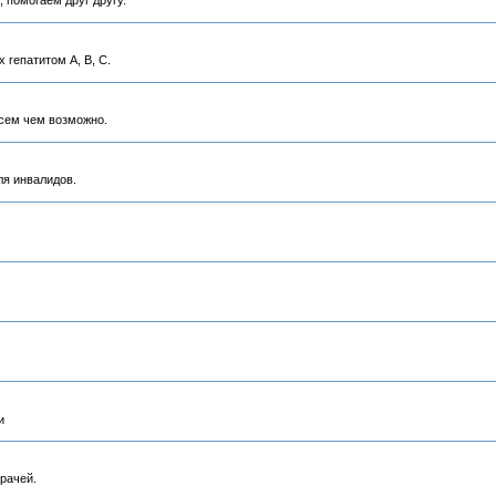
 помогаем друг другу.
 гепатитом А, В, C.
всем чем возможно.
ля инвалидов.
и
рачей.