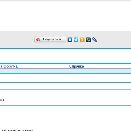
Поделиться…
ла форума
Справка
ума.