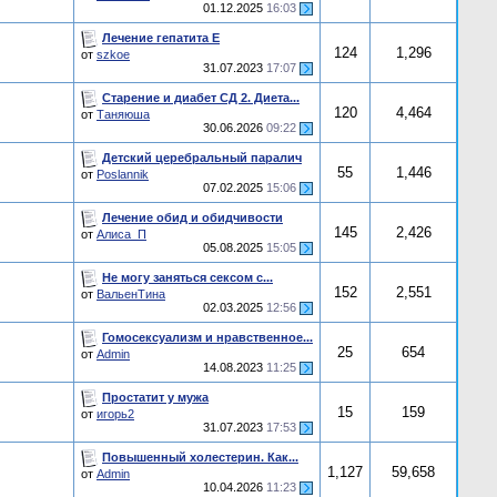
01.12.2025
16:03
Лечение гепатита E
124
1,296
от
szkoe
31.07.2023
17:07
Старение и диабет СД 2. Диета...
120
4,464
от
Таняюша
30.06.2026
09:22
Детский церебральный паралич
55
1,446
от
Poslannik
07.02.2025
15:06
Лечение обид и обидчивости
145
2,426
от
Алиса_П
05.08.2025
15:05
Не могу заняться сексом с...
152
2,551
от
ВальенТина
02.03.2025
12:56
Гомосексуализм и нравственное...
25
654
от
Admin
14.08.2023
11:25
Простатит у мужа
15
159
от
игорь2
31.07.2023
17:53
Повышенный холестерин. Как...
1,127
59,658
от
Admin
10.04.2026
11:23