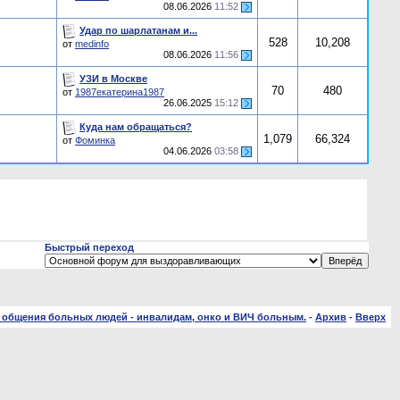
08.06.2026
11:52
Удар по шарлатанам и...
528
10,208
от
medinfo
08.06.2026
11:56
УЗИ в Москве
70
480
от
1987екатерина1987
26.06.2025
15:12
Куда нам обращаться?
1,079
66,324
от
Фоминка
04.06.2026
03:58
Быстрый переход
 общения больных людей - инвалидам, онко и ВИЧ больным.
-
Архив
-
Вверх