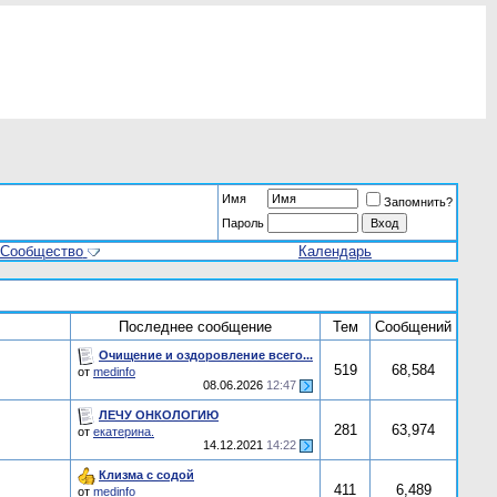
Имя
Запомнить?
Пароль
Сообщество
Календарь
Последнее сообщение
Тем
Сообщений
Очищение и оздоровление всего...
519
68,584
от
medinfo
08.06.2026
12:47
ЛЕЧУ ОНКОЛОГИЮ
281
63,974
от
екатерина.
14.12.2021
14:22
Клизма с содой
411
6,489
от
medinfo