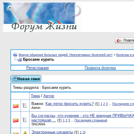
Подел
Форум общения больных людей. Неизлечимых болезней нет!
>
Болезни и 
Бросаем курить
Регистрация
Правила форума
Темы раздела
: Бросаем курить
Тема
/
Автор
Важно:
Как легко бросить курить?
(
1
2
3
...
Последняя ст
Admin
Вы согласны, что курение - это НЕ вредная ПРИВЫЧКА
настоящая ...
(
1
2
3
...
Последняя страница
)
SNIJANA
Электронные сигареты
(
1
2
)