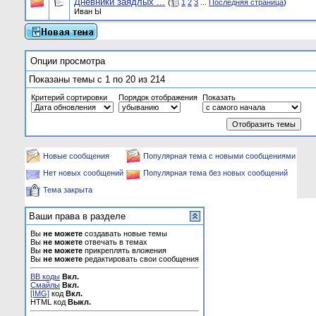
Дневники заядлых ...
(
1
2
3
...
Последняя страница
)
Иван Ы
Опции просмотра
Показаны темы с 1 по 20 из 214
Критерий сортировки
Порядок отображения
Показать
Новые сообщения
Популярная тема с новыми сообщениями
Нет новых сообщений
Популярная тема без новых сообщений
Тема закрыта
Ваши права в разделе
Вы
не можете
создавать новые темы
Вы
не можете
отвечать в темах
Вы
не можете
прикреплять вложения
Вы
не можете
редактировать свои сообщения
BB коды
Вкл.
Смайлы
Вкл.
[IMG]
код
Вкл.
HTML код
Выкл.