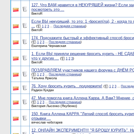
127. Что ВАМ нравится в НЕКУРЯЩЕЙ жизни? Если за
посмотреть это ...
ВиктоR
Если ВЫ некурящий, то это: 1 -бросил(ла), 2 - когда то 
...
(
1
2
3
...
Последняя страница
)
ВиктоR
174. Подскажите быстрый и эффективный способ броси
(
1
2
3
...
Последняя страница
)
Екатерина Чернавская
1. Если ВЫ приняли решение бросить курить - НЕ СД
что у других ...
(
1
2
3
)
ВиктоR
ПОЗДРАВЛЯЕМ участников нашего форума с ДНЁМ 
(
1
2
3
...
Последняя страница
)
Татьяна Ярмола
76. Хочу бросить курить...поддержите!
(
1
2
3
...
Последн
Радион Кукдан
47. Мне помогла книга Аллена Карра. А Вам? Мнение, о
(
1
2
3
...
Последняя страница
)
Виктория Лысенко (Якубенко)
150. Книга Аллена КАРРА "Легкий способ бросить курит
отрывки ...
вячеслав чеботарев
12. ОНЛАЙН ЭКСПЕРИМЕНТ!!! "Я БРОШУ КУРИТЬ". На