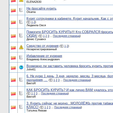
ELENA2630
Не бросайте курить
Okama
Курят сотрудники в кабинете. Курит начальник. Как с э
(
1
2
)
Людмила Овся
Помогите БРОСИТЬ КУРИТЬ!!! Кто СОБРАЛСЯ бросить 
СЮДА!
(
1
2
3
...
Последняя страница
)
Денис Cукавнэ
Средство от курения
(
1
2
)
Незарегистрированный
Избавление от курения
Владимир Александрович
Возможно ли заставить человека бросить курить против
John61
6. Не курю 1 день, 3 дня, неделю, месяц, 3 месяца, бо
ощущения, ...
(
1
2
3
...
Последняя страница
)
ВиктоR
КАК БРОСИТЬ КУРИТЬ? И как лично ВАМ удалось это
(
1
2
3
...
Последняя страница
)
ВиктоR
3. Курить сейчас не модно...МОЛОДЁЖЬ против табака!
КЛАСС!
(
1
2
3
...
Последняя страница
)
Татьяна Якмам