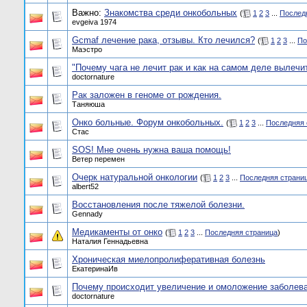
Важно:
Знакомства среди онкобольных
(
1
2
3
...
Послед
evgeiva 1974
Gcmaf лечение рака, отзывы. Кто лечился?
(
1
2
3
...
По
Маэстро
"Почему чага не лечит рак и как на самом деле вылечи
doctornature
Рак заложен в геноме от рождения.
Таняюша
Онко больные. Форум онкобольных.
(
1
2
3
...
Последняя 
Стас
SOS! Мне очень нужна ваша помощь!
Ветер перемен
Очерк натуральной онкологии
(
1
2
3
...
Последняя страни
albert52
Восстановления после тяжелой болезни.
Gennady
Медикаменты от онко
(
1
2
3
...
Последняя страница
)
Наталия Геннадьевна
Хроническая миелопролиферативная болезнь
ЕкатеринаИв
Почему происходит увеличение и омоложение заболев
doctornature