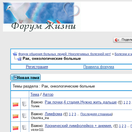
Подел
Форум общения больных людей. Неизлечимых болезней нет!
>
Болезни и 
Рак, онкологические больные
Регистрация
Правила форума
Темы раздела
: Рак, онкологические больные
Тема
/
Автор
Важно:
Рак почки,4 стадия.Нужно жить дальше
(
1
2
3
.
Толик
Важно:
Лимфома
(
1
2
3
...
Последняя страница
)
Olushka_ina
Важно:
Хронический лимфолейкоз + анемия.
(
1
2
3
...
victor111