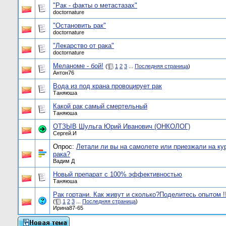
"Рак - факты о метастазах"
doctornature
"Остановить рак"
doctornature
"Лекарство от рака"
doctornature
Меланоме - бой!
(
1
2
3
...
Последняя страница
)
Антон76
Вода из под крана провоцирует рак
Таняюша
Какой рак самый смертельный
Таняюша
ОТЗЫВ Шульга Юрий Иванович (ОНКОЛОГ)
Сергей.И
Опрос:
Летали ли вы на самолете или приезжали на кур
рака?
Вадим Д
Новый препарат с 100% эффективностью
Таняюша
Рак гортани. Как живут и сколько?Поделитесь опытом !!
(
1
2
3
...
Последняя страница
)
Ирина87-65