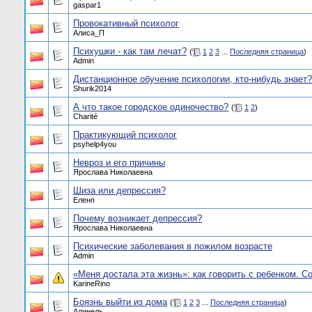
gaspar1
Провокативный психолог
Алиса_П
Психушки - как там лечат?
(
1
2
3
...
Последняя страница
)
Admin
Дистанционное обучение психологии, кто-нибудь знает?
Shurik2014
А что такое городское одиночество?
(
1
2
)
Charité
Практикующий психолог
psyhelp4you
Невроз и его причины
Ярослава Николаевна
Шиза или депрессия?
Еленп
Почему возникает депрессия?
Ярослава Николаевна
Психические заболевания в пожилом возрасте
Admin
«Меня достала эта жизнь»: как говорить с ребенком. С
KarineRino
Боязнь выйти из дома
(
1
2
3
...
Последняя страница
)
Алинель