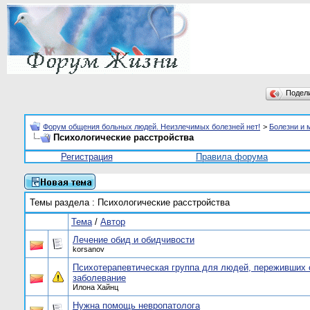
Подел
Форум общения больных людей. Неизлечимых болезней нет!
>
Болезни и 
Психологические расстройства
Регистрация
Правила форума
Темы раздела
: Психологические расстройства
Тема
/
Автор
Лечение обид и обидчивости
korsanov
Психотерапевтическая группа для людей, переживших 
заболевание
Илона Хайнц
Нужна помощь невропатолога