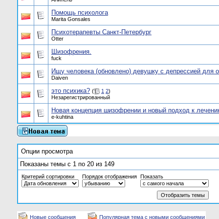
Помощь психолога
Marita Gonsales
Психотерапевты Санкт-Петербург
Otter
Шизофрения.
fuck
Ищу человека (обновлено) девушку с депрессией для 
Daiven
это психика?
(
1
2
)
Незарегистрированный
Новая концепция шизофрении и новый подход к лечени
e-kuhtina
Опции просмотра
Показаны темы с 1 по 20 из 149
Критерий сортировки
Порядок отображения
Показать
Новые сообщения
Популярная тема с новыми сообщениями