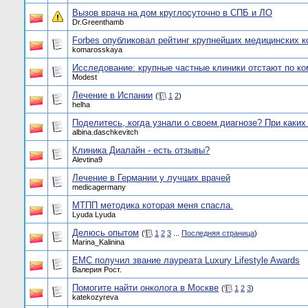
Вызов врача на дом круглосуточно в СПБ и ЛО
Dr.Greenthamb
Forbes опубликовал рейтинг крупнейших медицинских 
komarosskaya
Исследование: крупные частные клиники отстают по к
Modest
Лечение в Испании
(
1
2
)
helha
Поделитесь, когда узнали о своем диагнозе? При каких
albina.daschkevitch
Клиника Диалайн - есть отзывы?
Alevtina9
Лечение в Германии у лучших врачей
medicagermany
МТПП методика которая меня спасла.
Lyuda Lyuda
Делюсь опытом
(
1
2
3
...
Последняя страница
)
Marina_Kalinina
ЕМС получил звание лауреата Luxury Lifestyle Awards
Валерия Рост.
Помогите найти онколога в Москве
(
1
2
3
)
katekozyreva