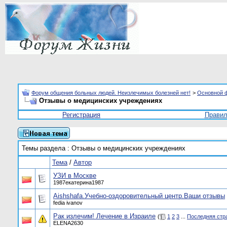
Форум общения больных людей. Неизлечимых болезней нет!
>
Основной 
Отзывы о медицинских учреждениях
Регистрация
Прави
Темы раздела
: Отзывы о медицинских учреждениях
Тема
/
Автор
УЗИ в Москве
1987екатерина1987
Aishshafa.Учебно-оздоровительный центр.Ваши отзывы
fedia ivanov
Рак излечим! Лечение в Израиле
(
1
2
3
...
Последняя стр
ELENA2630