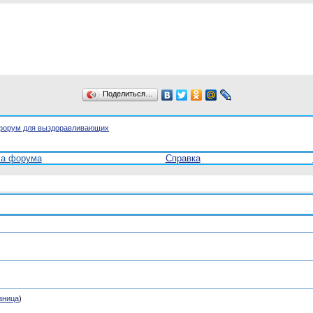
Поделиться…
форум для выздоравливающих
ла форума
Справка
аница
)