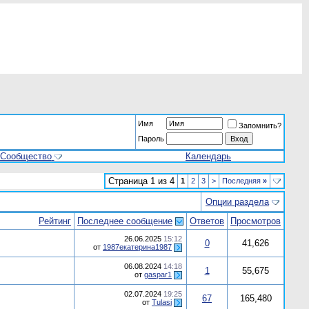
Имя
Запомнить?
Пароль
Сообщество
Календарь
Страница 1 из 4
1
2
3
>
Последняя
»
Опции раздела
Рейтинг
Последнее сообщение
Ответов
Просмотров
26.06.2025
15:12
0
41,626
от
1987екатерина1987
06.08.2024
14:18
1
55,675
от
gaspar1
02.07.2024
19:25
67
165,480
от
Tulasi