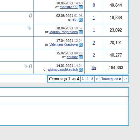
10.06.2021
14:48
8
49,844
от
maestro777
02.06.2021
01:06
1
18,838
от
вот
18.04.2021
18:57
1
23,092
от
Marina Pogorelova
17.04.2021
12:24
2
20,191
от
Valentina Krasilova
15.02.2021
08:29
2
40,277
от
zhukov
14.01.2021
14:24
65
184,363
от
albina.daschkevitch
Страница 1 из 4
1
2
3
>
Последняя
»