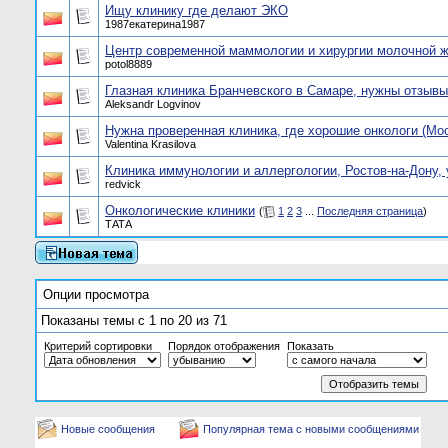
Ищу клинику где делают ЭКО
1987екатерина1987
Центр современной маммологии и хирургии молочной
potol8889
Глазная клиника Бранчевского в Самаре, нужны отзывы
Aleksandr Logvinov
Нужна проверенная клиника, где хорошие онкологи (Мо
Valentina Krasilova
Клиника иммунологии и аллергологии, Ростов-на-Дону,
redvick
Онкологические клиники
(
1
2
3
...
Последняя страница
)
ТАТА
Опции просмотра
Показаны темы с 1 по 20 из 71
Критерий сортировки
Порядок отображения
Показать
Новые сообщения
Популярная тема с новыми сообщениями