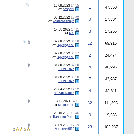
10.08.2023
14:35
1
47,350
от
gaspar1
05.12.2022
12:42
0
17,534
от
komarosskaya
14.08.2022
17:11
3
17,255
от
605
09.08.2022
06:58
12
69,916
от
Эдуард0кзн
09.08.2022
06:57
2
24,474
от
Эдуард0кзн
01.06.2022
09:56
4
40,995
от
spbvip_975
01.06.2022
09:56
7
43,987
от
spbvip_975
28.04.2022
14:32
4
48,811
от
nn.zabotadom
13.12.2021
14:11
32
111,395
от
медсестра
29.10.2021
10:46
0
19,536
от
Валерия Рост.
30.09.2021
12:29
23
102,237
от
Анатолий812