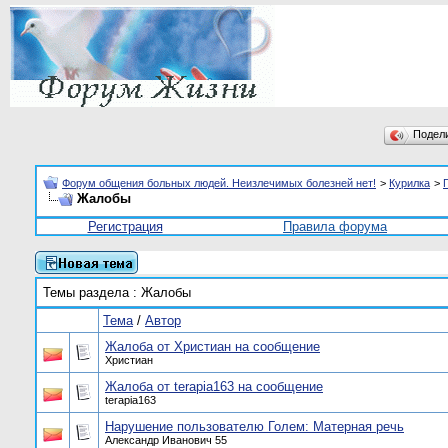
Подел
Форум общения больных людей. Неизлечимых болезней нет!
>
Курилка
>
Жалобы
Регистрация
Правила форума
Темы раздела
: Жалобы
Тема
/
Автор
Жалоба от Христиан на сообщение
Христиан
Жалоба от terapia163 на сообщение
terapia163
Нарушение пользователю Голем: Матерная речь
Александр Иванович 55