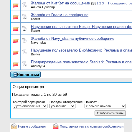
Жалоба от КитКэт на сообщение
(
1
2
3
...
Последняя стр
Альфа-Центавр
Жалоба от Голем на сообщение
Голем
Нарушение пользователю Бекар: Нарушение правил ф
Голем
Жалоба от Navy_ska на публичное сообщение
Navy_ska
Нарушение пользователю БиоМеханик: Реклама и спам
Bel-ka
Предупреждение пользователю StanisN: Реклама и сп
Anatoly84
Опции просмотра
Показаны темы с 1 по 20 из 59
Критерий сортировки
Порядок отображения
Показать
Новые сообщения
Популярная тема с новыми сообщениями