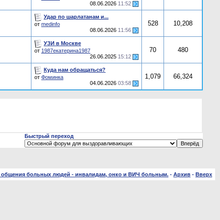
08.06.2026
11:52
Удар по шарлатанам и...
528
10,208
от
medinfo
08.06.2026
11:56
УЗИ в Москве
70
480
от
1987екатерина1987
26.06.2025
15:12
Куда нам обращаться?
1,079
66,324
от
Фоминка
04.06.2026
03:58
Быстрый переход
 общения больных людей - инвалидам, онко и ВИЧ больным.
-
Архив
-
Вверх