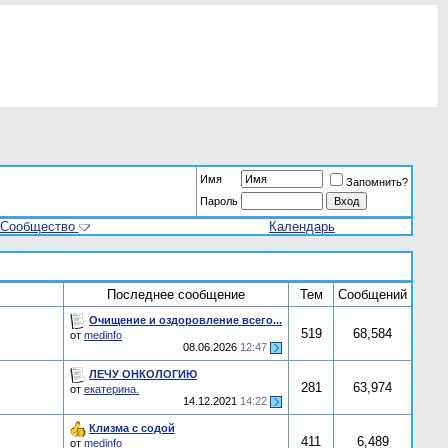
Имя
Запомнить?
Пароль
Сообщество
Календарь
Последнее сообщение
Тем
Сообщений
Очищение и оздоровление всего...
519
68,584
от
medinfo
08.06.2026
12:47
ЛЕЧУ ОНКОЛОГИЮ
281
63,974
от
екатерина.
14.12.2021
14:22
Клизма с содой
411
6,489
от
medinfo