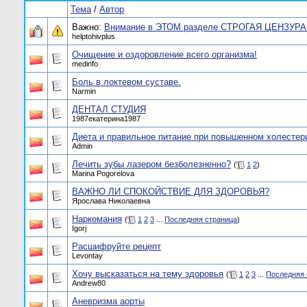
Тема
/
Автор
Важно:
Внимание в ЭТОМ разделе СТРОГАЯ ЦЕНЗУРА!
helptohivplus
Очищение и оздоровление всего организма!
medinfo
Боль в локтевом суставе.
Narmin
ДЕНТАЛ СТУДИЯ
1987екатерина1987
Диета и правильное питание при повышенном холестер
Admin
Лечить зубы лазером безболезненно?
(
1
2
)
Marina Pogorelova
ВАЖНО ЛИ СПОКОЙСТВИЕ ДЛЯ ЗДОРОВЬЯ?
Ярослава Николаевна
Наркомания
(
1
2
3
...
Последняя страница
)
Igorj
Расшифруйте рецепт
Levontay
Хочу высказаться на тему здоровья
(
1
2
3
...
Последняя 
Andrew80
Аневризма аорты