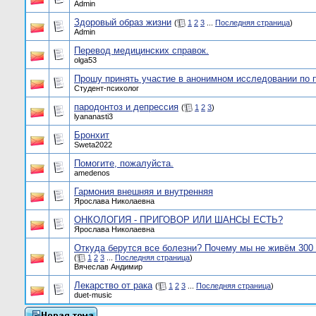
Admin
Здоровый образ жизни
(
1
2
3
...
Последняя страница
)
Admin
Перевод медицинских справок.
olga53
Прошу принять участие в анонимном исследовании по 
Студент-психолог
пародонтоз и депрессия
(
1
2
3
)
lyananasti3
Бронхит
Sweta2022
Помогите, пожалуйста.
amedenos
Гармония внешняя и внутренняя
Ярослава Николаевна
ОНКОЛОГИЯ - ПРИГОВОР ИЛИ ШАНСЫ ЕСТЬ?
Ярослава Николаевна
Откуда берутся все болезни? Почему мы не живём 300
(
1
2
3
...
Последняя страница
)
Вячеслав Андимир
Лекарство от рака
(
1
2
3
...
Последняя страница
)
duet-music