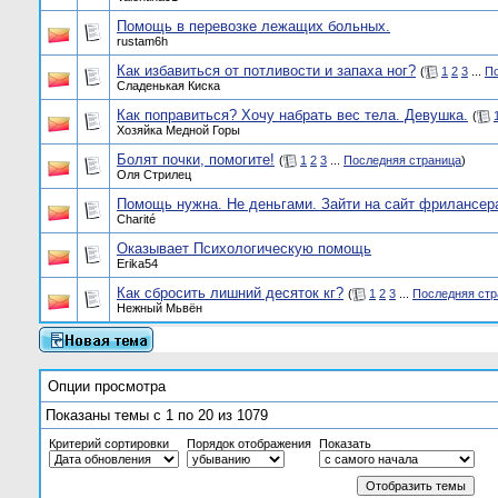
Помощь в перевозке лежащих больных.
rustam6h
Как избавиться от потливости и запаха ног?
(
1
2
3
...
По
Сладенькая Киска
Как поправиться? Хочу набрать вес тела. Девушка.
(
Хозяйка Медной Горы
Болят почки, помогите!
(
1
2
3
...
Последняя страница
)
Оля Стрилец
Помощь нужна. Не деньгами. Зайти на сайт фрилансер
Charité
Оказывает Психологическую помощь
Erika54
Как сбросить лишний десяток кг?
(
1
2
3
...
Последняя стр
Нежный Мьвён
Опции просмотра
Показаны темы с 1 по 20 из 1079
Критерий сортировки
Порядок отображения
Показать