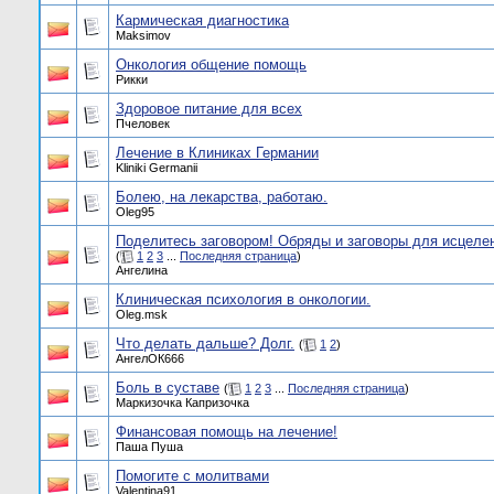
Кармическая диагностика
Maksimov
Онкология общение помощь
Рикки
Здоровое питание для всех
Пчеловек
Лечение в Клиниках Германии
Kliniki Germanii
Болею, на лекарства, работаю.
Oleg95
Поделитесь заговором! Обряды и заговоры для исцелен
(
1
2
3
...
Последняя страница
)
Ангелина
Клиническая психология в онкологии.
Oleg.msk
Что делать дальше? Долг.
(
1
2
)
АнгелОК666
Боль в суставе
(
1
2
3
...
Последняя страница
)
Маркизочка Капризочка
Финансовая помощь на лечение!
Паша Пуша
Помогите с молитвами
Valentina91