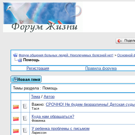
Подел
Форум общения больных людей. Неизлечимых болезней нет!
>
Основной 
Помощь
Регистрация
Правила форума
Темы раздела
: Помощь
Тема
/
Автор
Важно:
СРОЧНО! Не будем безразличны! Детская судь
Тася
Куда нам обращаться?
Фоминка
У ребенка проблемы с письмом
Лариссон