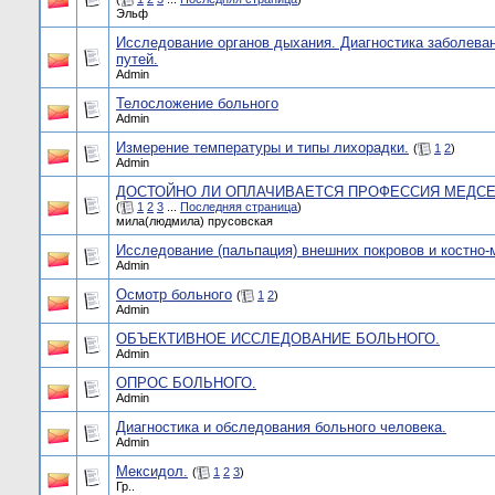
Эльф
Исследование органов дыхания. Диагностика заболева
путей.
Admin
Телосложение больного
Admin
Измерение температуры и типы лихорадки.
(
1
2
)
Admin
ДОСТОЙНО ЛИ ОПЛАЧИВАЕТСЯ ПРОФЕССИЯ МЕДС
(
1
2
3
...
Последняя страница
)
мила(людмила) прусовская
Исследование (пальпация) внешних покровов и костно
Admin
Осмотр больного
(
1
2
)
Admin
ОБЪЕКТИВНОЕ ИССЛЕДОВАНИЕ БОЛЬНОГО.
Admin
ОПРОС БОЛЬНОГО.
Admin
Диагностика и обследования больного человека.
Admin
Мексидол.
(
1
2
3
)
Гр..