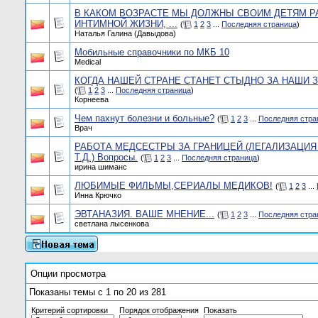
В КАКОМ ВОЗРАСТЕ МЫ ДОЛЖНЫ СВОИМ ДЕТЯМ Р
ИНТИМНОЙ ЖИЗНИ, ...
(
1
2
3
...
Последняя страница
)
Наталья Галина (Давыдова)
Мобильные справочники по МКБ 10
Medical
КОГДА НАШЕЙ СТРАНЕ СТАНЕТ СТЫДНО ЗА НАШИ 
(
1
2
3
...
Последняя страница
)
Корнеева
Чем пахнут болезни и больные?
(
1
2
3
...
Последняя стра
Врач
РАБОТА МЕДСЕСТРЫ ЗА ГРАНИЦЕЙ (ЛЕГАЛИЗАЦИЯ
Т.Д.) Вопросы.
(
1
2
3
...
Последняя страница
)
ирина шиманс
ЛЮБИМЫЕ ФИЛЬМЫ,СЕРИАЛЫ МЕДИКОВ!
(
1
2
3
...
Инна Крючко
ЭВТАНАЗИЯ. ВАШЕ МНЕНИЕ...
(
1
2
3
...
Последняя стра
светлана лысенкова
Опции просмотра
Показаны темы с 1 по 20 из 281
Критерий сортировки
Порядок отображения
Показать