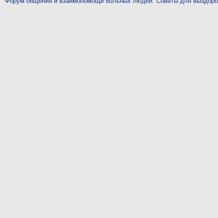
Форум общения и взаимопомощи больных людей. Советы для выздор