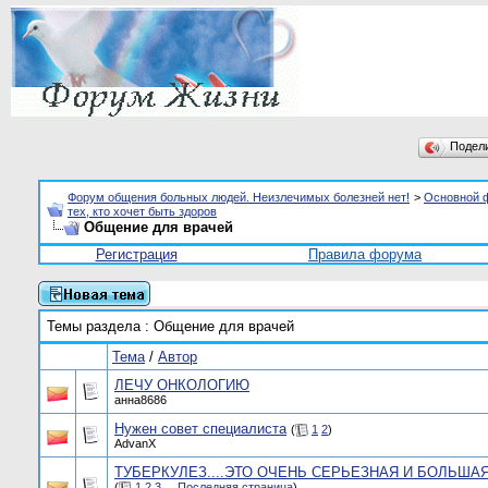
Подел
Форум общения больных людей. Неизлечимых болезней нет!
>
Основной 
тех, кто хочет быть здоров
Общение для врачей
Регистрация
Правила форума
Темы раздела
: Общение для врачей
Тема
/
Автор
ЛЕЧУ ОНКОЛОГИЮ
анна8686
Нужен совет специалиста
(
1
2
)
AdvanX
ТУБЕРКУЛЕЗ....ЭТО ОЧЕНЬ СЕРЬЕЗНАЯ И БОЛЬША
(
1
2
3
...
Последняя страница
)