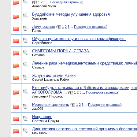
(
1
2
3
...
Последняя страница
)
Анатолий Муха
Буддийские методы улучшения здоровья
Христиан
Лечу разное
(
1
2
3
...
Последняя страница
)
Голем
Обучаю целительству и повышаю квалификацию.
Сергейивлев
СИМПТОМЫ ПОРЧИ, СГЛАЗА.
Боткина
Лечение рака немедикаментозными средствами: личный
Самара
Услуги целителя Рэйки
Сергей Целитель Рэйки
Кто- нибудь сталкивался с бабками или знахарками, ко
АЛКОГОЛИЗМА ...
(
1
2
3
...
Последняя страница
)
Лимонный Пирожок
Реальный целитель
(
1
2
3
...
Последняя страница
)
zaq009
Исцеление
Светлана Покута
Диагностика негативных состояний организма бесплатн
Maksimov