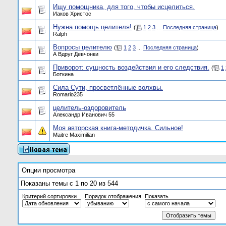
Ищу помощника, для того, чтобы исцелиться.
Иаков Христос
Нужна помощь целителя!
(
1
2
3
...
Последняя страница
)
Ralph
Вопросы целителю
(
1
2
3
...
Последняя страница
)
А Вдруг Девчонки
Приворот: сущность воздействия и его следствия.
(
1
Боткина
Сила Сути, просветлённые волхвы.
Romario235
целитель-оздоровитель
Александр Иванович 55
Моя авторская книга-методичка. Сильное!
Maitre Maximilian
Опции просмотра
Показаны темы с 1 по 20 из 544
Критерий сортировки
Порядок отображения
Показать