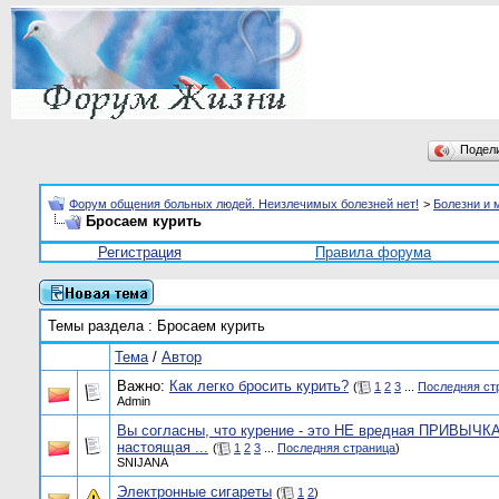
Подел
Форум общения больных людей. Неизлечимых болезней нет!
>
Болезни и 
Бросаем курить
Регистрация
Правила форума
Темы раздела
: Бросаем курить
Тема
/
Автор
Важно:
Как легко бросить курить?
(
1
2
3
...
Последняя ст
Admin
Вы согласны, что курение - это НЕ вредная ПРИВЫЧКА
настоящая ...
(
1
2
3
...
Последняя страница
)
SNIJANA
Электронные сигареты
(
1
2
)