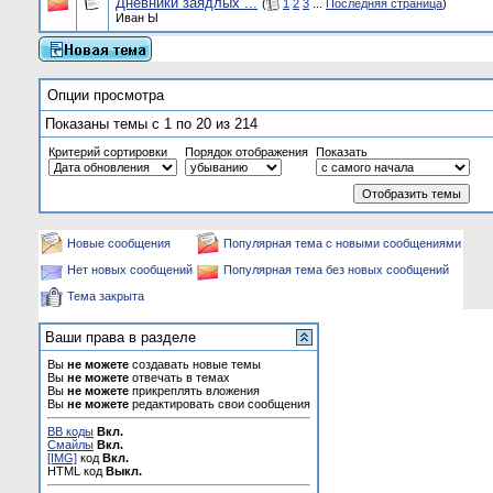
Дневники заядлых ...
(
1
2
3
...
Последняя страница
)
Иван Ы
Опции просмотра
Показаны темы с 1 по 20 из 214
Критерий сортировки
Порядок отображения
Показать
Новые сообщения
Популярная тема с новыми сообщениями
Нет новых сообщений
Популярная тема без новых сообщений
Тема закрыта
Ваши права в разделе
Вы
не можете
создавать новые темы
Вы
не можете
отвечать в темах
Вы
не можете
прикреплять вложения
Вы
не можете
редактировать свои сообщения
BB коды
Вкл.
Смайлы
Вкл.
[IMG]
код
Вкл.
HTML код
Выкл.