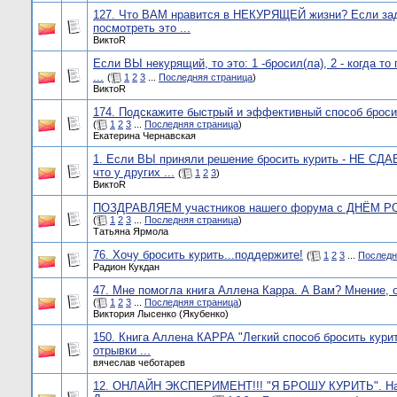
127. Что ВАМ нравится в НЕКУРЯЩЕЙ жизни? Если за
посмотреть это ...
ВиктоR
Если ВЫ некурящий, то это: 1 -бросил(ла), 2 - когда то 
...
(
1
2
3
...
Последняя страница
)
ВиктоR
174. Подскажите быстрый и эффективный способ броси
(
1
2
3
...
Последняя страница
)
Екатерина Чернавская
1. Если ВЫ приняли решение бросить курить - НЕ СД
что у других ...
(
1
2
3
)
ВиктоR
ПОЗДРАВЛЯЕМ участников нашего форума с ДНЁМ 
(
1
2
3
...
Последняя страница
)
Татьяна Ярмола
76. Хочу бросить курить...поддержите!
(
1
2
3
...
Последн
Радион Кукдан
47. Мне помогла книга Аллена Карра. А Вам? Мнение, о
(
1
2
3
...
Последняя страница
)
Виктория Лысенко (Якубенко)
150. Книга Аллена КАРРА "Легкий способ бросить курит
отрывки ...
вячеслав чеботарев
12. ОНЛАЙН ЭКСПЕРИМЕНТ!!! "Я БРОШУ КУРИТЬ". На