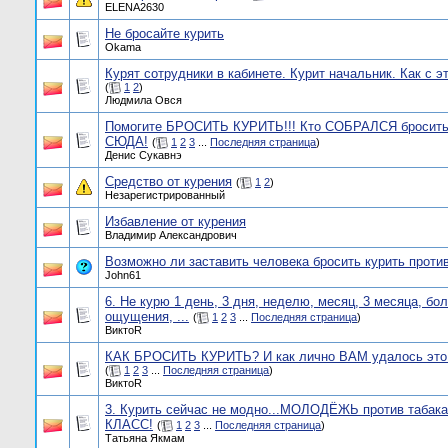
ELENA2630
Не бросайте курить
Okama
Курят сотрудники в кабинете. Курит начальник. Как с э
(
1
2
)
Людмила Овся
Помогите БРОСИТЬ КУРИТЬ!!! Кто СОБРАЛСЯ бросить 
СЮДА!
(
1
2
3
...
Последняя страница
)
Денис Cукавнэ
Средство от курения
(
1
2
)
Незарегистрированный
Избавление от курения
Владимир Александрович
Возможно ли заставить человека бросить курить против
John61
6. Не курю 1 день, 3 дня, неделю, месяц, 3 месяца, бо
ощущения, ...
(
1
2
3
...
Последняя страница
)
ВиктоR
КАК БРОСИТЬ КУРИТЬ? И как лично ВАМ удалось это
(
1
2
3
...
Последняя страница
)
ВиктоR
3. Курить сейчас не модно...МОЛОДЁЖЬ против табака!
КЛАСС!
(
1
2
3
...
Последняя страница
)
Татьяна Якмам