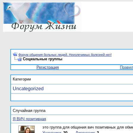
Форум общения больных людей. Неизлечимых болезней нет!
Социальные группы
Регистрация
Прави
Категории
Uncategorized
Случайная группа
Я ВИЧ позитивная
это группа для общения вич позитивных для об
Участники:
20
Дискуссии:
2