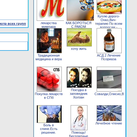
Лечение
онкологии за
рубежом
Куплю дорого-
качественно,
Онко,Вич-
лекарства
КАК БОРОТЬСЯ
отр всех групп
надёжно, по
терапию По всем
мимпара
С РАКОМ
доступным
вопросам -
кетостерил
МИЕЛОМА.
ценам!!!
писать в личку
synocrom
ЗНАЮ. САМ
andreeff.am@gmail.com
БОЛЕЛ...
хочу жить
Традиционная
АСД 2 Лечение
медицина и вера
Псориаза
Поездка в
заповедник
Покупка лекарств
Совалди,Олисио,Виропак,
Холзан
в СПб
Лечебное чтение
Боль в
спине.Есть
решение.
Помощь!
Бесплатные