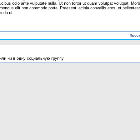
ucibus odio ante vulputate nulla. Ut non tortor ut quam volutpat volutpat. Mor
rhoncus elit non commodo porta. Praesent lacinia convallis eros, et pellentesq
modo ut.
Просм
или ни в одну социальную группу