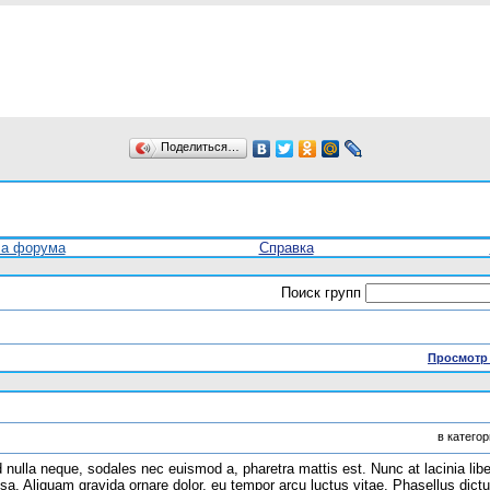
Поделиться…
ла форума
Справка
Поиск групп
Просмотр 
в катего
lla neque, sodales nec euismod a, pharetra mattis est. Nunc at lacinia libe
ssa. Aliquam gravida ornare dolor, eu tempor arcu luctus vitae. Phasellus dict