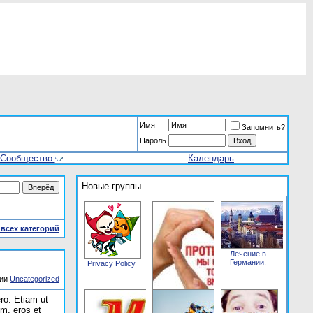
Имя
Запомнить?
Пароль
Сообщество
Календарь
Новые группы
всех категорий
Лечение в
Германии.
Privacy Policy
рии
Uncategorized
ro. Etiam ut
um, eros et