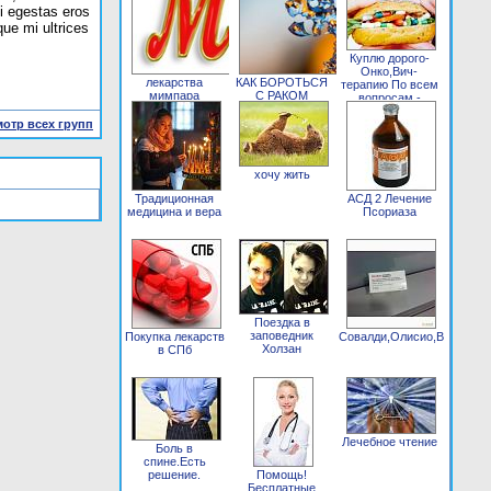
bi egestas eros
ue mi ultrices
Лечение
онкологии за
рубежом
Куплю дорого-
качественно,
Онко,Вич-
лекарства
КАК БОРОТЬСЯ
надёжно, по
терапию По всем
мимпара
С РАКОМ
доступным
вопросам -
кетостерил
МИЕЛОМА.
ценам!!!
писать в личку
synocrom
ЗНАЮ. САМ
отр всех групп
andreeff.am@gmail.com
БОЛЕЛ...
хочу жить
Традиционная
АСД 2 Лечение
медицина и вера
Псориаза
Поездка в
заповедник
Покупка лекарств
Совалди,Олисио,Виропак,
Холзан
в СПб
Лечебное чтение
Боль в
спине.Есть
решение.
Помощь!
Бесплатные