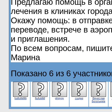
Предлагаю помощь в орга
лечения в клиниках город
Окажу помощь: в отправке
переводе, встрече в аэро
и приглашения.
По всем вопросам, пишите
Марина
Показано 6 из 6 участнико
futtfuftitfifti
ftufuttifitf
ghgygy
сщдне
Вячеслав
Богатырёв