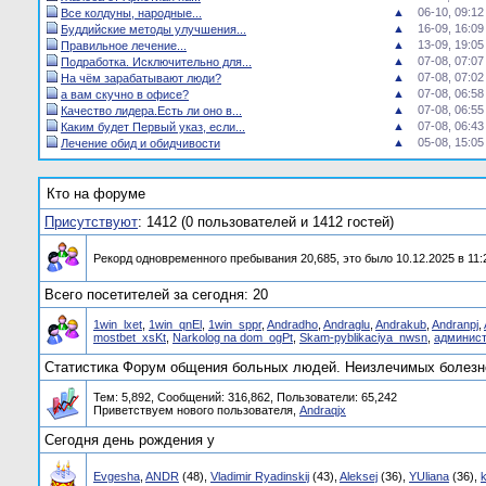
▲
06-10, 09:12
Все колдуны, народные...
▲
16-09, 16:09
Буддийские методы улучшения...
▲
13-09, 19:05
Правильное лечение...
▲
07-08, 07:07
Подработка. Исключительно для...
▲
07-08, 07:02
На чём зарабатывают люди?
▲
07-08, 06:58
а вам скучно в офисе?
▲
07-08, 06:55
Качество лидера.Есть ли оно в...
▲
07-08, 06:43
Каким будет Первый указ, если...
▲
05-08, 15:05
Лечение обид и обидчивости
Кто на форуме
Присутствуют
: 1412 (0 пользователей и 1412 гостей)
Рекорд одновременного пребывания 20,685, это было 10.12.2025 в 11:
Всего посетителей за сегодня: 20
1win_lxet
,
1win_qnEl
,
1win_sppr
,
Andradho
,
Andraglu
,
Andrakub
,
Andranpj
,
mostbet_xsKt
,
Narkolog na dom_ogPt
,
Skam-pyblikaciya_nwsn
,
админист
Статистика Форум общения больных людей. Неизлечимых болезне
Тем: 5,892, Сообщений: 316,862, Пользователи: 65,242
Приветствуем нового пользователя,
Andraqjx
Сегодня день рождения у
Evgesha
,
ANDR
(48),
Vladimir Ryadinskij
(43),
Aleksej
(36),
YUliana
(36),
k