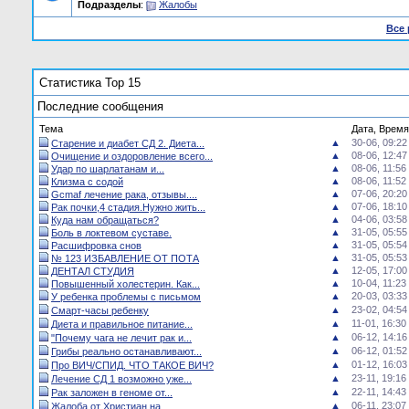
Подразделы
:
Жалобы
Все
Статистика Top 15
Последние сообщения
Тема
Дата, Время
▲
30-06, 09:22
Старение и диабет СД 2. Диета...
▲
08-06, 12:47
Очищение и оздоровление всего...
▲
08-06, 11:56
Удар по шарлатанам и...
▲
08-06, 11:52
Клизма с содой
▲
07-06, 20:20
Gcmaf лечение рака, отзывы....
▲
07-06, 18:10
Рак почки,4 стадия.Нужно жить...
▲
04-06, 03:58
Куда нам обращаться?
▲
31-05, 05:55
Боль в локтевом суставе.
▲
31-05, 05:54
Расшифровка снов
▲
31-05, 05:53
№ 123 ИЗБАВЛЕНИЕ ОТ ПОТА
▲
12-05, 17:00
ДЕНТАЛ СТУДИЯ
▲
10-04, 11:23
Повышенный холестерин. Как...
▲
20-03, 03:33
У ребенка проблемы с письмом
▲
23-02, 04:54
Смарт-часы ребенку
▲
11-01, 16:30
Диета и правильное питание...
▲
06-12, 14:16
"Почему чага не лечит рак и...
▲
06-12, 01:52
Грибы реально останавливают...
▲
01-12, 16:03
Про ВИЧ/СПИД. ЧТО ТАКОЕ ВИЧ?
▲
23-11, 19:16
Лечение СД 1 возможно уже...
▲
22-11, 14:43
Рак заложен в геноме от...
▲
06-11, 23:07
Жалоба от Христиан на...