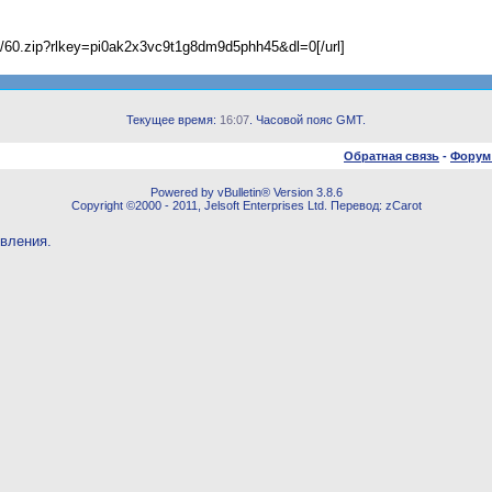
ka/60.zip?rlkey=pi0ak2x3vc9t1g8dm9d5phh45&dl=0[/url]
Текущее время:
16:07
. Часовой пояс GMT.
Обратная связь
-
Форум
Powered by vBulletin® Version 3.8.6
Copyright ©2000 - 2011, Jelsoft Enterprises Ltd. Перевод: zCarot
овления.