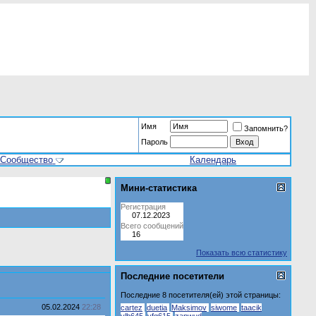
Имя
Запомнить?
Пароль
Сообщество
Календарь
Мини-статистика
Регистрация
07.12.2023
Всего сообщений
16
Показать всю статистику
Последние посетители
Последние 8 посетителя(ей) этой страницы:
05.02.2024
22:28
cartez
duetia
Maksimov
siwome
taacik