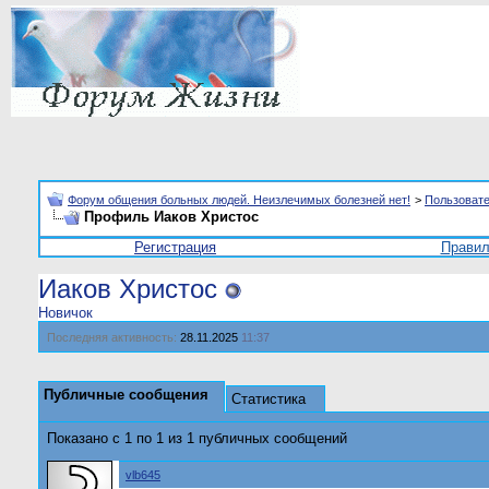
Форум общения больных людей. Неизлечимых болезней нет!
>
Пользоват
Профиль Иаков Христос
Регистрация
Прави
Иаков Христос
Новичок
Последняя активность:
28.11.2025
11:37
Публичные сообщения
Статистика
Показано с 1 по
1
из
1
публичных сообщений
vlb645