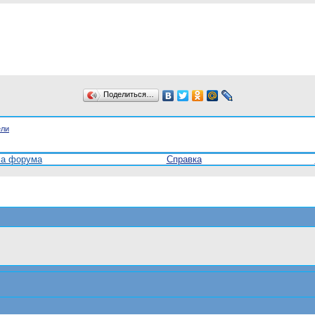
Поделиться…
ели
ла форума
Справка