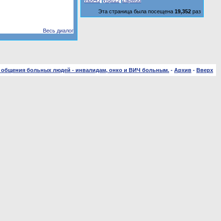
vlb645
yfq615
zapwud
Эта страница была посещена
19,352
раз
Весь диалог
 общения больных людей - инвалидам, онко и ВИЧ больным.
-
Архив
-
Вверх