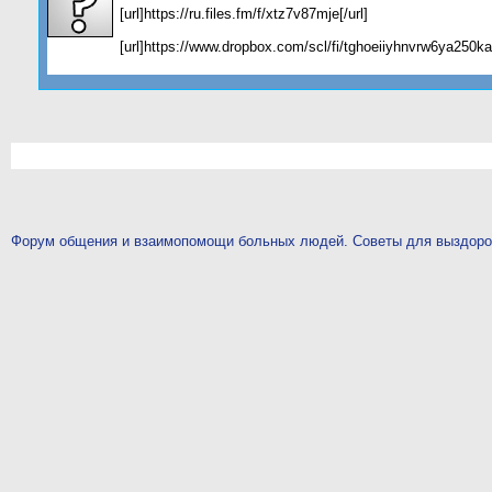
[url]https://ru.files.fm/f/xtz7v87mje[/url]
[url]https://www.dropbox.com/scl/fi/tghoeiiyhnvrw6ya250
Форум общения и взаимопомощи больных людей. Советы для выздор