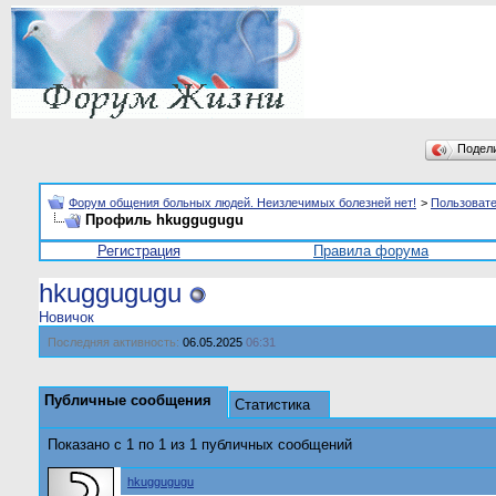
Подел
Форум общения больных людей. Неизлечимых болезней нет!
>
Пользоват
Профиль hkuggugugu
Регистрация
Правила форума
hkuggugugu
Новичок
Последняя активность:
06.05.2025
06:31
Публичные сообщения
Статистика
Показано с 1 по
1
из
1
публичных сообщений
hkuggugugu