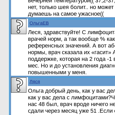
вечерней температурой(( 37,2-37
нет, только шея болит.. но может
думаешь на самое ужасное((
ОльгаЕВ
Леся, здравствуйте! С лимфоци
врачей норм, а так вообще % ка
референсных значений. А вот а
нормы, врач сказала их «гасит» 
поддержке, которая на 2 года -1 
мес. Но и до установления диагн
повышенными у меня.
Ляся
Ольга добрый день, как у вас д
как у вас дела с лимфоцитами?Ч
нас 48 был, врач вроде ничего не
сдали через месяц уже 51 .Если