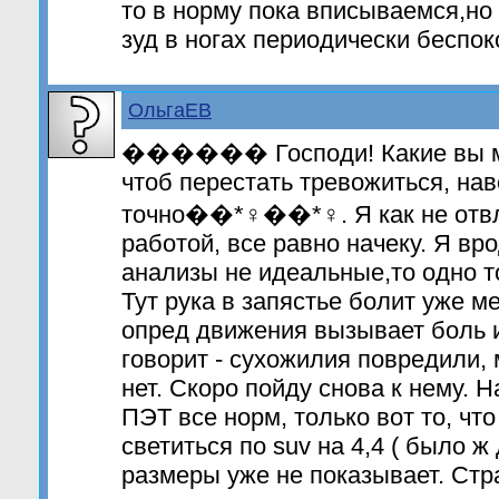
то в норму пока вписываемся,но 
зуд в ногах периодически беспок
ОльгаЕВ
������ Господи! Какие вы м
чтоб перестать тревожиться, нав
точно��*♀️��*♀️. Я как не отв
работой, все равно начеку. Я вр
анализы не идеальные,то одно то
Тут рука в запястье болит уже м
опред движения вызывает боль и
говорит - сухожилия повредили, 
нет. Скоро пойду снова к нему. Н
ПЭТ все норм, только вот то, чт
светиться по suv на 4,4 ( было ж 
размеры уже не показывает. Стра