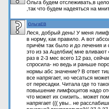
Ольга будем отслеживать,в цел
,так что будем надеяться на мнит
ОльгаЕВ
Леся, добрый день! У меня лим
в норму, как правило. А вот аб
причём так было и до лечения и 
это из за Ацелбии( мне вливают
раз в 2-3 мес всего 12 раз, сейч
спросила- но ведь и раньше пор
нормы абс значение? В ответ т
все напрягает, но чесаться може
от пересадки. Читала где то тако
повышение лимфоцитов надо от
что может их снизить.. может по
напрягает ((( увы.. не расслабиш