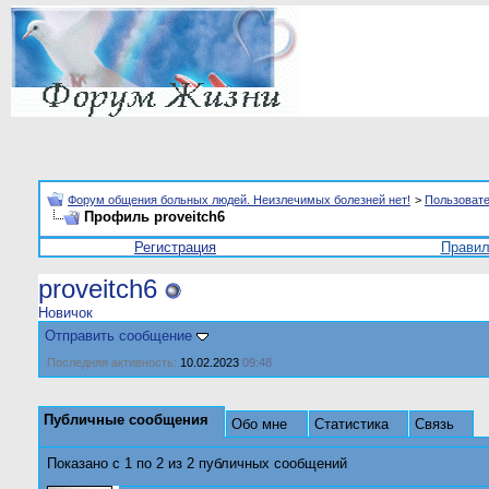
Форум общения больных людей. Неизлечимых болезней нет!
>
Пользоват
Профиль proveitch6
Регистрация
Прави
proveitch6
Новичок
Отправить сообщение
Последняя активность:
10.02.2023
09:48
Публичные сообщения
Обо мне
Статистика
Связь
Показано с 1 по
2
из
2
публичных сообщений