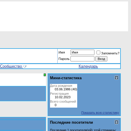
Имя
Запомнить?
Пароль
Сообщество
Календарь
Мини-статистика
Дата рождения
03.06.1986 (40)
Регистрация
10.02.2023
Всего сообщений
0
Показать всю статистику
Последние посетители
Последние 1 посетителя(ей) этой страницы: