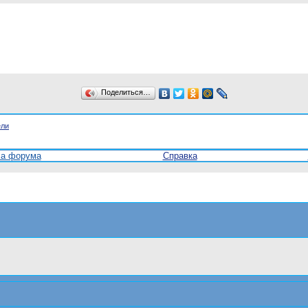
Поделиться…
ели
ла форума
Справка