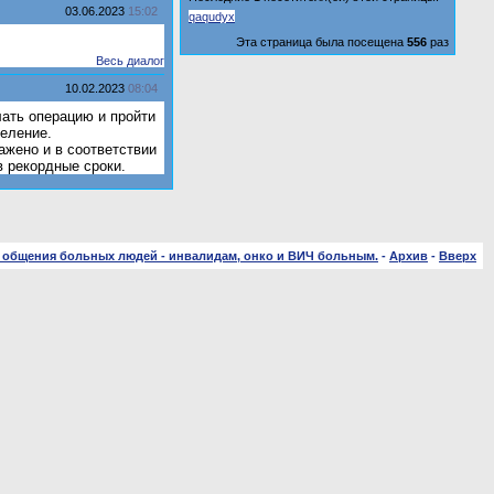
03.06.2023
15:02
qaqudyx
Эта страница была посещена
556
раз
Весь диалог
10.02.2023
08:04
ать операцию и пройти
деление.
ажено и в соответствии
 рекордные сроки.
 общения больных людей - инвалидам, онко и ВИЧ больным.
-
Архив
-
Вверх