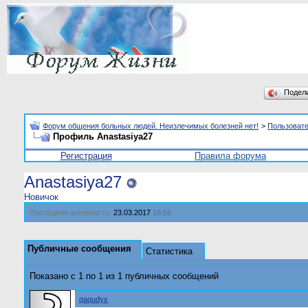
Подел
Форум общения больных людей. Неизлечимых болезней нет!
>
Пользоват
Профиль Anastasiya27
Регистрация
Правила форума
Anastasiya27
Новичок
Последняя активность:
23.03.2017
18:56
Публичные сообщения
Статистика
Показано с 1 по
1
из
1
публичных сообщений
qaqudyx