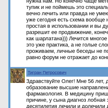
нужна нам. Но конечно чаще мет
тупик и не поймешь это специал
вечно лечить или правда не умею
уже сегодня есть схема вообще н
простая в использовании и вы д
разрешит ее продвижение, конечн
как шарлатана))) Лечится многое
это уже практика, а не голые сл
проживаем, личные беседы не п
равно форум не отражает до кон
Тигран Петросович
Здравствуйте Олег! Мне 56 лет, 
образование высшие направлени
фармакология. В медицину приш
причине, у сына диагноз лобная 
десятилетия лечили и долечили д