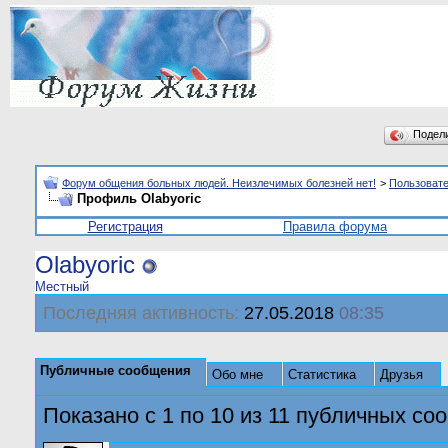
Подел
Форум общения больных людей. Неизлечимых болезней нет!
>
Пользоват
Профиль Olabyoric
Регистрация
Правила форума
Olabyoric
Местный
Последняя активность:
27.05.2018
08:35
Публичные сообщения
Обо мне
Статистика
Друзья
Показано с 1 по
10
из
11
публичных со