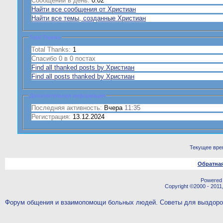
Сообщений в день:
0.02
Найти все сообщения от Христиан
Найти все темы, созданные Христиан
Total Thanks
Total Thanks:
1
Спасибо 0 в 0 постах
Find all thanked posts by Христиан
Find all posts thanked by Христиан
Дополнительная информация
Последняя активность:
Вчера
11:35
Регистрация:
13.12.2024
Текущее вре
Обратная
Powered b
Copyright ©2000 - 2011,
Форум общения и взаимопомощи больных людей. Советы для выздор