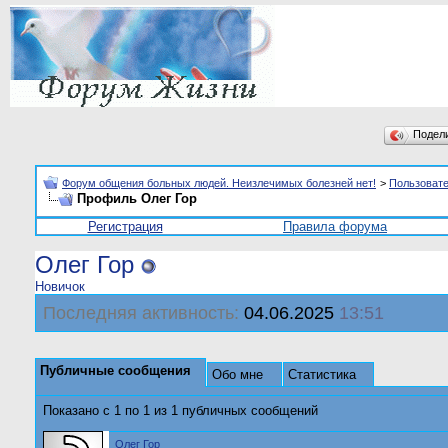
Подел
Форум общения больных людей. Неизлечимых болезней нет!
>
Пользоват
Профиль Олег Гор
Регистрация
Правила форума
Олег Гор
Новичок
Последняя активность:
04.06.2025
13:51
Публичные сообщения
Обо мне
Статистика
Показано с 1 по
1
из
1
публичных сообщений
Олег Гор