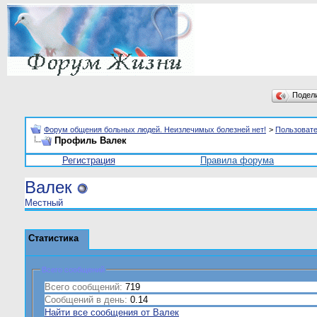
Подел
Форум общения больных людей. Неизлечимых болезней нет!
>
Пользоват
Профиль Валек
Регистрация
Правила форума
Валек
Местный
Статистика
Всего сообщений
Всего сообщений:
719
Сообщений в день:
0.14
Найти все сообщения от Валек