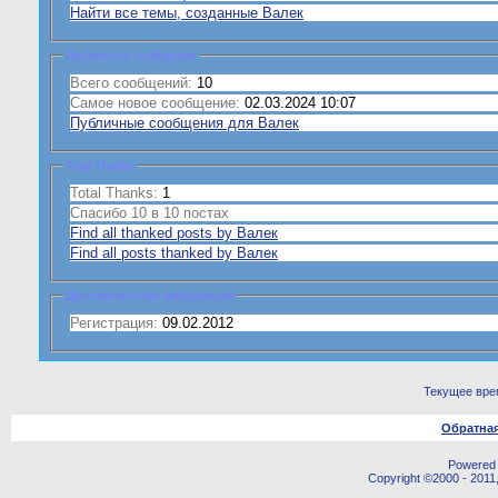
Найти все темы, созданные Валек
Публичные сообщения
Всего сообщений:
10
Самое новое сообщение:
02.03.2024 10:07
Публичные сообщения для Валек
Total Thanks
Total Thanks:
1
Спасибо 10 в 10 постах
Find all thanked posts by Валек
Find all posts thanked by Валек
Дополнительная информация
Регистрация:
09.02.2012
Текущее вре
Обратная
Powered b
Copyright ©2000 - 2011,