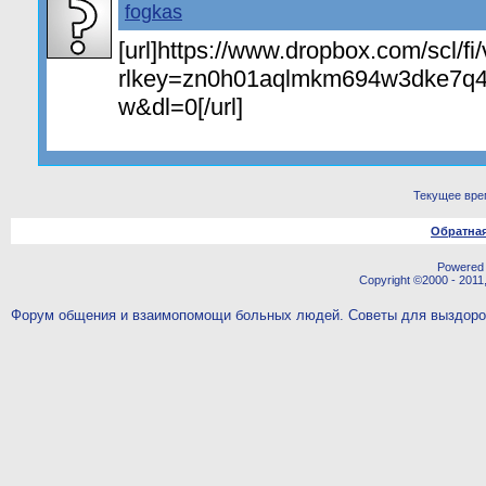
fogkas
[url]https://www.dropbox.com/scl/f
rlkey=zn0h01aqlmkm694w3dke7q4
w&dl=0[/url]
Текущее вре
Обратная
Powered b
Copyright ©2000 - 2011,
Форум общения и взаимопомощи больных людей. Советы для выздор