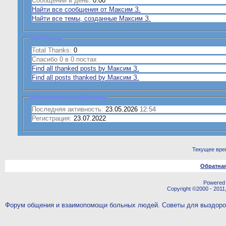
Сообщений в день:
0.00
Найти все сообщения от Максим З.
Найти все темы, созданные Максим З.
Total Thanks
Total Thanks:
0
Спасибо 0 в 0 постах
Find all thanked posts by Максим З.
Find all posts thanked by Максим З.
Дополнительная информация
Последняя активность:
23.05.2026
12:54
Регистрация:
23.07.2022
Текущее вре
Обратная
Powered b
Copyright ©2000 - 2011,
Форум общения и взаимопомощи больных людей. Советы для выздор