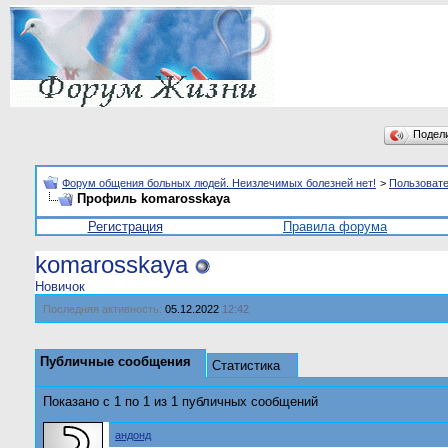
Подел
Форум общения больных людей. Неизлечимых болезней нет!
>
Пользоват
Профиль komarosskaya
Регистрация
Правила форума
komarosskaya
Новичок
Последняя активность:
05.12.2022
12:42
Публичные сообщения
Статистика
Показано с 1 по
1
из
1
публичных сообщений
андонд