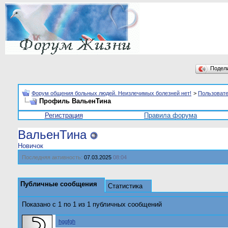
Подел
Форум общения больных людей. Неизлечимых болезней нет!
>
Пользоват
Профиль ВальенТина
Регистрация
Правила форума
ВальенТина
Новичок
Последняя активность:
07.03.2025
08:04
Публичные сообщения
Статистика
Показано с 1 по
1
из
1
публичных сообщений
hggfgh