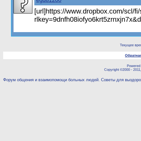
egd81200
[url]https://www.dropbox.com/scl/fi
rlkey=9dnfh08iofyo6krt5zrnxjn7x&dl
Текущее вре
Обратная
Powered b
Copyright ©2000 - 2011,
Форум общения и взаимопомощи больных людей. Советы для выздор