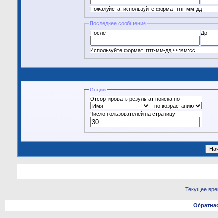
Пожалуйста, используйте формат гггг-мм-дд
Последнее сообщение
После
До
Используйте формат: гггг-мм-дд чч:мм:сс
Опции
Отсортировать результат поиска по
Число пользователей на страницу
Текущее вре
Обратная