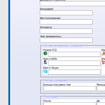
Биография:
Местоположение:
Интересы:
Чем занимаетесь:
Система мгновенных сообщений
Номер ICQ
Им
Имя в MSN
Им
Имя в Skype
Счётчик сообщений
Больше или равно чем
Меньш
Регистрация
После
До