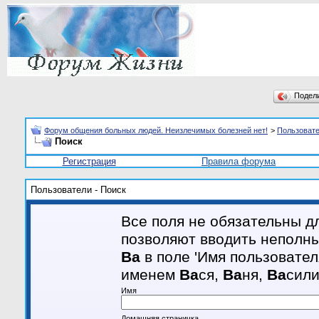
Подел
Форум общения больных людей. Неизлечимых болезней нет!
>
Пользоват
Поиск
Регистрация
Правила форума
Пользователи - Поиск
Все поля не обязательны д
позволяют вводить неполны
Ва
в поле 'Имя пользовател
именем
Ва
ся,
Ва
ня,
Ва
сил
Имя
Домашняя страничка