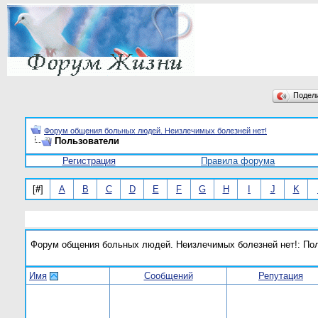
Подел
Форум общения больных людей. Неизлечимых болезней нет!
Пользователи
Регистрация
Правила форума
[
#
]
A
B
C
D
E
F
G
H
I
J
K
Форум общения больных людей. Неизлечимых болезней нет!: По
Имя
Сообщений
Репутация