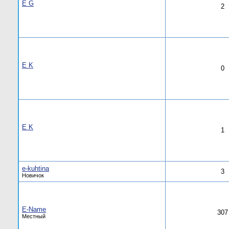
E G
2
E K
0
E K
1
e-kuhtina
3
Новичок
E-Name
307
Местный