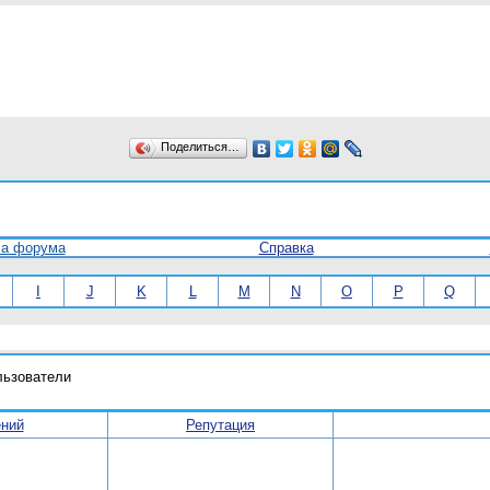
Поделиться…
ла форума
Справка
I
J
K
L
M
N
O
P
Q
льзователи
ний
Репутация