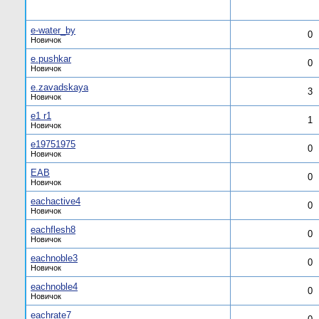
e-water_by
0
Новичок
e.pushkar
0
Новичок
e.zavadskaya
3
Новичок
e1 r1
1
Новичок
e19751975
0
Новичок
EAB
0
Новичок
eachactive4
0
Новичок
eachflesh8
0
Новичок
eachnoble3
0
Новичок
eachnoble4
0
Новичок
eachrate7