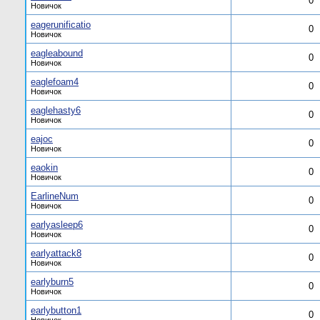
0
Новичок
eagerunificatio
0
Новичок
eagleabound
0
Новичок
eaglefoam4
0
Новичок
eaglehasty6
0
Новичок
eajoc
0
Новичок
eaokin
0
Новичок
EarlineNum
0
Новичок
earlyasleep6
0
Новичок
earlyattack8
0
Новичок
earlyburn5
0
Новичок
earlybutton1
0