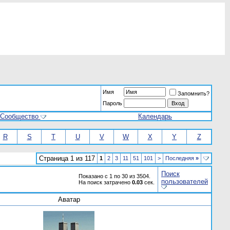
Имя
Запомнить?
Пароль
Сообщество
Календарь
R
S
T
U
V
W
X
Y
Z
Страница 1 из 117
1
2
3
11
51
101
>
Последняя
»
Поиск
Показано с 1 по 30 из 3504.
пользователей
На поиск затрачено
0.03
сек.
Аватар