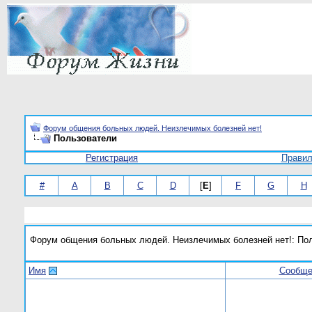
Форум общения больных людей. Неизлечимых болезней нет!
Пользователи
Регистрация
Прави
#
A
B
C
D
[
E
]
F
G
H
Форум общения больных людей. Неизлечимых болезней нет!: По
Имя
Сообще