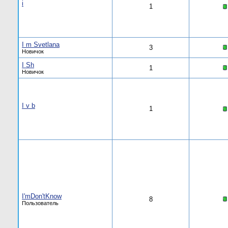
i
1
I m Svetlana
3
Новичок
I Sh
1
Новичок
I v b
1
I'mDon'tKnow
8
Пользователь