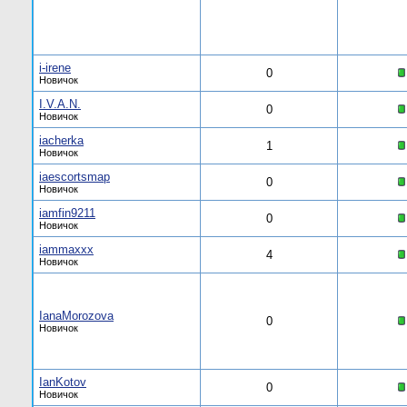
i-irene
0
Новичок
I.V.A.N.
0
Новичок
iacherka
1
Новичок
iaescortsmap
0
Новичок
iamfin9211
0
Новичок
iammaxxx
4
Новичок
IanaMorozova
0
Новичок
IanKotov
0
Новичок