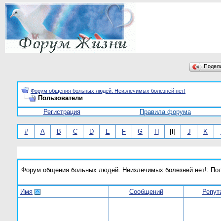
Подел
Форум общения больных людей. Неизлечимых болезней нет!
Пользователи
Регистрация
Правила форума
#
A
B
C
D
E
F
G
H
[
I
]
J
K
Форум общения больных людей. Неизлечимых болезней нет!: По
Имя
Сообщений
Репут