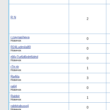
R N
2
r.zaynasheva
0
Новичок
R24Ludmila80
0
Новичок
r66y7ur6d6rdrt6drtd
0
Новичок
r7rr.rtr
1
Новичок
Ra4ila
3
Новичок
ra64
0
Новичок
Rabbit
1
Новичок
rabbitabuse4
0
Новичок