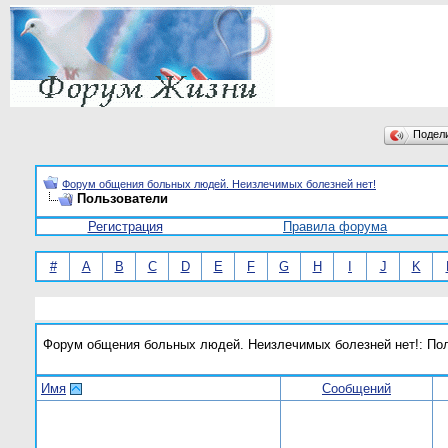
Подел
Форум общения больных людей. Неизлечимых болезней нет!
Пользователи
Регистрация
Правила форума
#
A
B
C
D
E
F
G
H
I
J
K
Форум общения больных людей. Неизлечимых болезней нет!: По
Имя
Сообщений