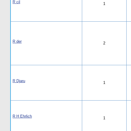
R cil
1
R der
2
R Djaru
1
R H Ehrlich
1