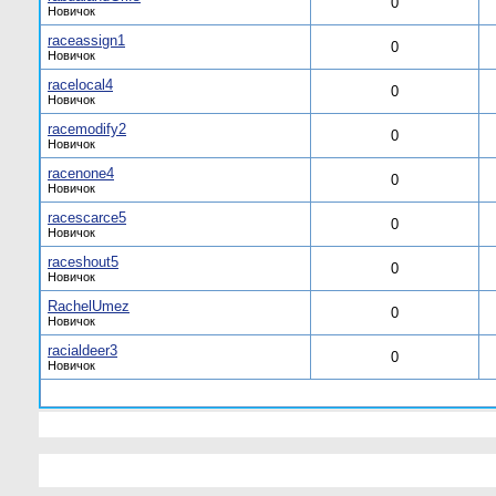
0
Новичок
raceassign1
0
Новичок
racelocal4
0
Новичок
racemodify2
0
Новичок
racenone4
0
Новичок
racescarce5
0
Новичок
raceshout5
0
Новичок
RachelUmez
0
Новичок
racialdeer3
0
Новичок