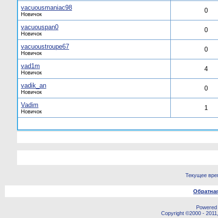
vacuousmaniac98
0
Новичок
vacuouspan0
0
Новичок
vacuoustroupe67
0
Новичок
vad1m
4
Новичок
vadik_an
0
Новичок
Vadim
1
Новичок
Текущее вре
Обратная
Powered b
Copyright ©2000 - 2011,