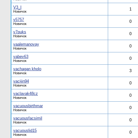
V3_I
1
Новичок
v5757
0
Новичок
v7puks
0
Новичок
vaalemanovay
0
Новичок
vabev63
0
Новичок
vachagan kholo
3
Новичок
vacijin94
0
Новичок
vaclavak48cz
0
Новичок
vacuousbirthmar
0
Новичок
vacuousfacsimil
0
Новичок
vacuouslid15
0
Новичок