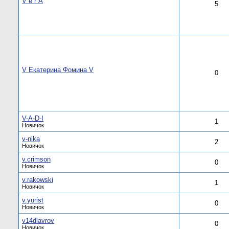
V е r А
5
V Екатерина Фомина V
0
V-A-D-I
1
Новичок
v-nika
2
Новичок
v.crimson
0
Новичок
v.rakowski
1
Новичок
v.yurist
0
Новичок
v14dlavrov
0
Новичок