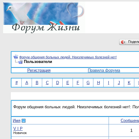
Подел
Форум общения больных людей. Неизлечимых болезней нет!
Пользователи
Регистрация
Правила форума
#
A
B
C
D
E
F
G
H
I
J
K
Форум общения больных людей. Неизлечимых болезней нет!: По
Имя
Сообщен
V I P
1
Новичок