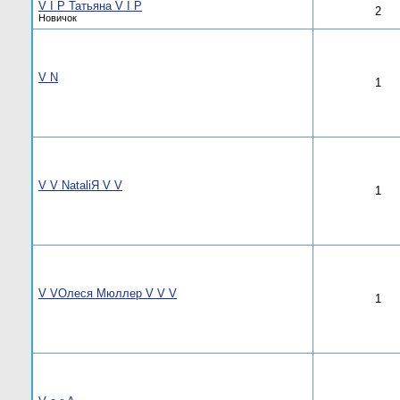
V I P Татьяна V I P
2
Новичок
V N
1
V V NаtаliЯ V V
1
V VОлеся Мюллер V V V
1