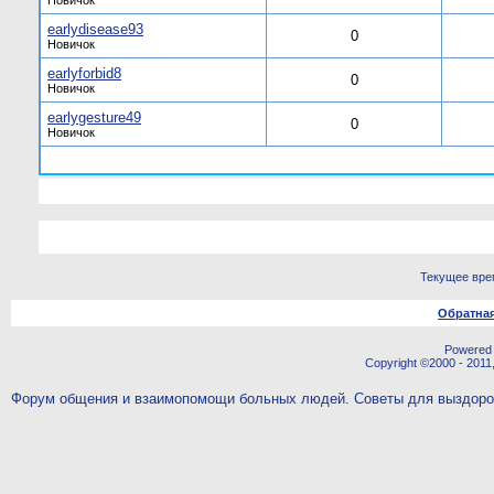
Новичок
earlydisease93
0
Новичок
earlyforbid8
0
Новичок
earlygesture49
0
Новичок
Текущее вре
Обратная
Powered b
Copyright ©2000 - 2011,
Форум общения и взаимопомощи больных людей. Советы для выздор