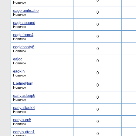
0
Новичок
eagerunificatio
0
Новичок
eagleabound
0
Новичок
eaglefoam4
0
Новичок
eaglehasty6
0
Новичок
eajoc
0
Новичок
eaokin
0
Новичок
EarlineNum
0
Новичок
earlyasleep6
0
Новичок
earlyattack8
0
Новичок
earlyburn5
0
Новичок
earlybutton1
0