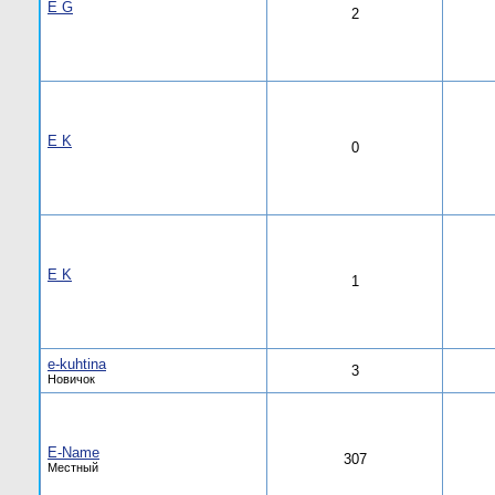
E G
2
E K
0
E K
1
e-kuhtina
3
Новичок
E-Name
307
Местный