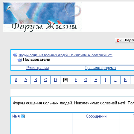
Подел
Форум общения больных людей. Неизлечимых болезней нет!
Пользователи
Регистрация
Правила форума
#
A
B
C
D
[
E
]
F
G
H
I
J
K
Форум общения больных людей. Неизлечимых болезней нет!: По
Имя
Сообщений