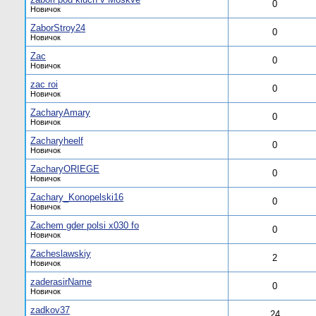
0
Новичок
ZaborStroy24
0
Новичок
Zac
0
Новичок
zac roi
0
Новичок
ZacharyAmary
0
Новичок
Zacharyheelf
0
Новичок
ZacharyORIEGE
0
Новичок
Zachary_Konopelski16
0
Новичок
Zachem gder polsi x030 fo
0
Новичок
Zacheslawskiy
2
Новичок
zaderasirName
0
Новичок
zadkov37
24