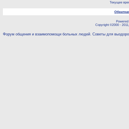
Текущее вре
Обратная
Powered b
Copyright ©2000 - 2011,
Форум общения и взаимопомощи больных людей. Советы для выздор