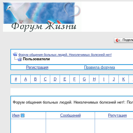
Подел
Форум общения больных людей. Неизлечимых болезней нет!
Пользователи
Регистрация
Правила форума
#
A
B
C
D
E
F
G
H
I
J
K
Форум общения больных людей. Неизлечимых болезней нет!: По
Имя
Сообщений
Репутация