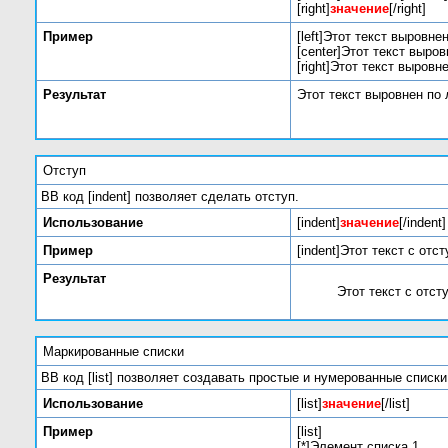
[right]
значение
[/right]
Пример
[left]Этот текст выровнен
[center]Этот текст выров
[right]Этот текст выровн
Результат
Этот текст выровнен по
Отступ
BB код [indent] позволяет сделать отступ.
Использование
[indent]
значение
[/indent]
Пример
[indent]Этот текст с отст
Результат
Этот текст с отст
Маркированные списки
BB код [list] позволяет создавать простые и нумерованные спис
Использование
[list]
значение
[/list]
Пример
[list]
[*]Элемент списка 1