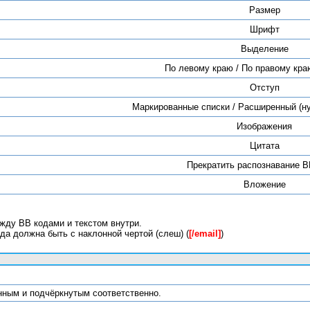
Размер
Шрифт
Выделение
По левому краю / По правому краю
Отступ
Маркированные списки / Расширенный (н
Изображения
Цитата
Прекратить распознавание B
Вложение
жду BB кодами и текстом внутри.
да должна быть с наклонной чертой (слеш) (
[/email]
)
лонным и подчёркнутым соответственно.