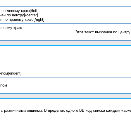
 по левому краю[/left]
нен по центру[/center]
ен по правому краю[/right]
 левому краю
Этот текст выровнен по центру
упом[/indent]
упом
ки с различными опциями. В пределах одного BB код списка каждый марк