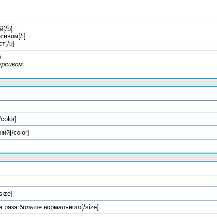
й[/b]
сивом[/i]
т[/u]
й
урсивом
/color]
ний[/color]
/size]
ва раза больше нормального[/size]