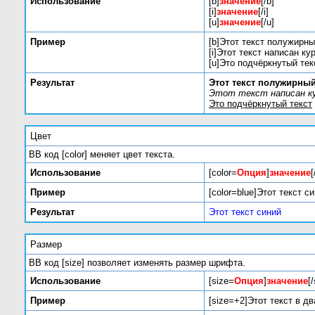
Использование
[b]
значение
[/b]
[i]
значение
[/i]
[u]
значение
[/u]
Пример
[b]Этот текст полужирны
[i]Этот текст написан кур
[u]Это подчёркнутый текс
Результат
Этот текст полужирны
Этот текст написан к
Это подчёркнутый текст
Цвет
BB код [color] меняет цвет текста.
Использование
[color=
Опция
]
значение
[
Пример
[color=blue]Этот текст си
Результат
Этот текст синий
Размер
BB код [size] позволяет изменять размер шрифта.
Использование
[size=
Опция
]
значение
[
Пример
[size=+2]Этот текст в д