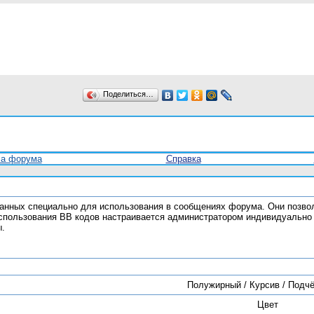
Поделиться…
ла форума
Справка
отанных специально для использования в сообщениях форума. Они позво
спользования BB кодов настраивается администратором индивидуально 
ы.
Полужирный / Курсив / Подч
Цвет