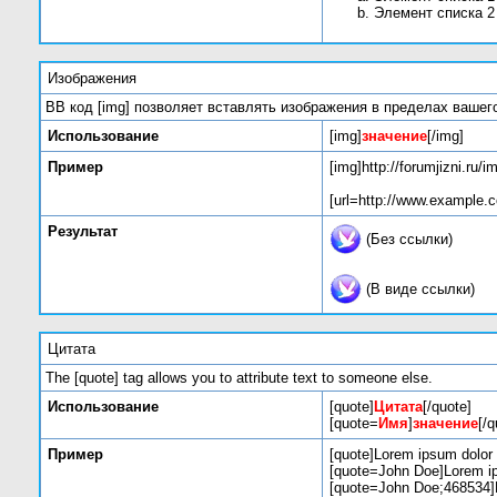
Элемент списка 2
Изображения
BB код [img] позволяет вставлять изображения в пределах вашег
Использование
[img]
значение
[/img]
Пример
[img]http://forumjizni.ru
[url=http://www.example.c
Результат
(Без ссылки)
(В виде ссылки)
Цитата
The [quote] tag allows you to attribute text to someone else.
Использование
[quote]
Цитата
[/quote]
[quote=
Имя
]
значение
[/q
Пример
[quote]Lorem ipsum dolor 
[quote=John Doe]Lorem ip
[quote=John Doe;468534]L