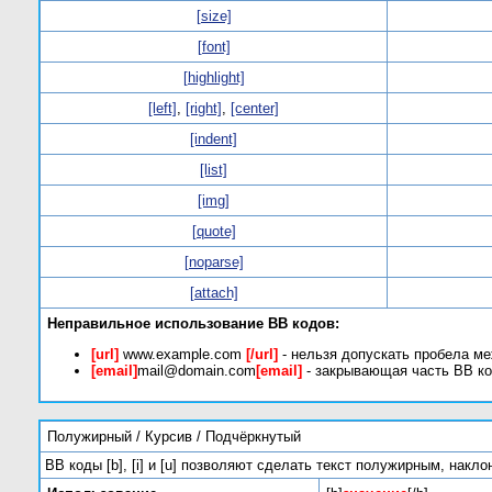
[size]
[font]
[highlight]
[left]
,
[right]
,
[center]
[indent]
[list]
[img]
[quote]
[noparse]
[attach]
Неправильное использование BB кодов:
[url]
www.example.com
[/url]
- нельзя допускать пробела ме
[email]
mail@domain.com
[email]
- закрывающая часть BB ко
Полужирный / Курсив / Подчёркнутый
BB коды [b], [i] и [u] позволяют сделать текст полужирным, нак