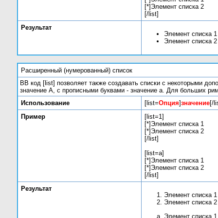
[*]Элемент списка 2
[/list]
Результат
Элемент списка 1
Элемент списка 2
Расширенный (нумерованный) список
BB код [list] позволяет также создавать списки с некоторыми д
значение A, с прописными буквами - значение а. Для больших римс
Использование
[list=
Опция
]
значение
[/li
Пример
[list=1]
[*]Элемент списка 1
[*]Элемент списка 2
[/list]
[list=a]
[*]Элемент списка 1
[*]Элемент списка 2
[/list]
Результат
Элемент списка 1
Элемент списка 2
Элемент списка 1