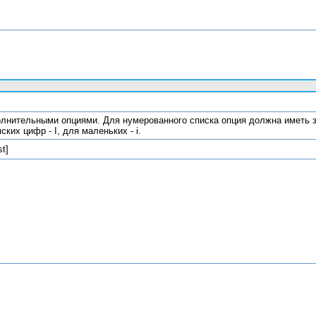
ополнительными опциями. Для нумерованного списка опция должна иметь 
ких цифр - I, для маленьких - i.
st]