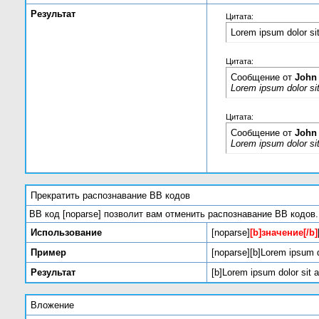
Результат
Цитата:
Lorem ipsum dolor si
Цитата:
Сообщение от
John
Lorem ipsum dolor si
Цитата:
Сообщение от
John
Lorem ipsum dolor si
Прекратить распознавание BB кодов
BB код [noparse] позволит вам отменить распознавание BB кодов.
Использование
[noparse]
[b]значение[/b]
Пример
[noparse][b]Lorem ipsum d
Результат
[b]Lorem ipsum dolor sit 
Вложение