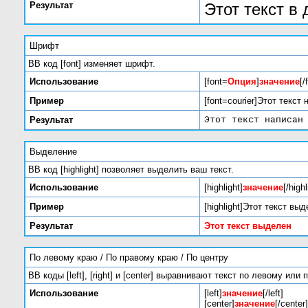
Результат
Этот текст в
Шрифт
BB код [font] изменяет шрифт.
Использование
[font=
Опция
]
значение
[/
Пример
[font=courier]Этот текст
Результат
Этот текст написан
Выделение
BB код [highlight] позволяет выделить ваш текст.
Использование
[highlight]
значение
[/highl
Пример
[highlight]Этот текст выде
Результат
Этот текст выделен
По левому краю / По правому краю / По центру
BB коды [left], [right] и [center] выравнивают текст по левому ил
Использование
[left]
значение
[/left]
[center]
значение
[/center]