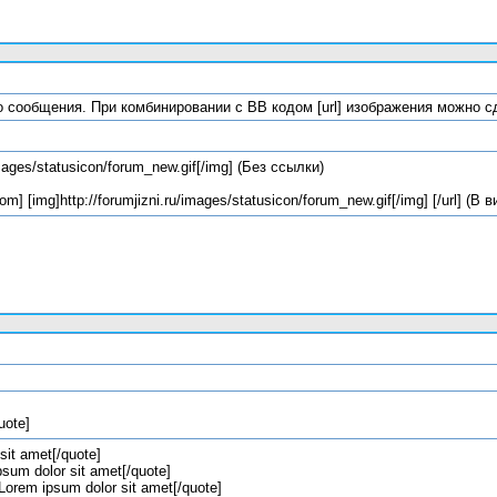
о сообщения. При комбинировании с BB кодом [url] изображения можно с
/images/statusicon/forum_new.gif[/img] (Без ссылки)
om] [img]http://forumjizni.ru/images/statusicon/forum_new.gif[/img] [/url] (В
uote]
sit amet[/quote]
sum dolor sit amet[/quote]
orem ipsum dolor sit amet[/quote]