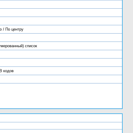
 / По центру
умерованный) список
B кодов