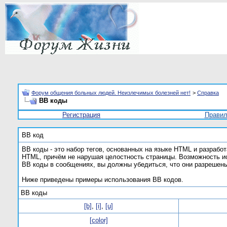
Форум общения больных людей. Неизлечимых болезней нет!
>
Справка
BB коды
Регистрация
Прави
BB код
BB коды - это набор тегов, основанных на языке HTML и разраб
HTML, причём не нарушая целостность страницы. Возможность и
BB коды в сообщениях, вы должны убедиться, что они разрешен
Ниже приведены примеры использования BB кодов.
BB коды
[b]
,
[i]
,
[u]
[color]