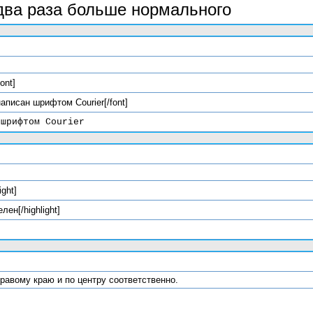
 два раза больше нормального
font]
 написан шрифтом Courier[/font]
 шрифтом Courier
ight]
лен[/highlight]
и правому краю и по центру соответственно.