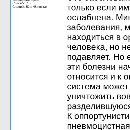
Спасибо: 15
только если и
Спасибо 52 в 48 постах
ослаблена. Ми
заболевания, 
находиться в о
человека, но не
подавляет. Но 
эти болезни на
относится и к
система может п
уничтожить во
разделившуюся 
К оппортунист
пневмоцистная