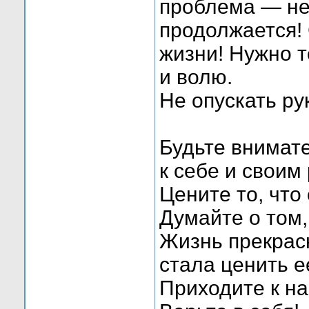
проблема — не
RayMontoya
Существует множество...
25.09.2018,
22:16
продолжается! 
Таняюша
Каждый сотый россиянин живёт...
01.12.2025,
16:03
жизни! Нужно т
и волю.
Не опускать ру
Будьте внимат
к себе и своим
Цените то, что 
Думайте о том,
Жизнь прекрасн
стала ценить 
Приходите к н