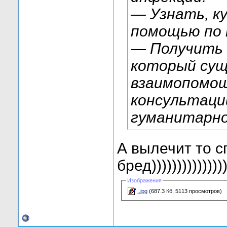
— Узнать, к
помощью по 
— Получить 
который сущ
взаимопомощ
консультаци
гуманитарно
А вылечит то с
бред)))))))))))))))
Изображения
..jpg
(687.3 Кб, 5113 просмотров)