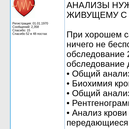
АНАЛИЗЫ НУЖ
ЖИВУЩЕМУ С 
Регистрация: 01.01.1970
Сообщений: 2,358
Спасибо: 15
При хорошем са
Спасибо 52 в 48 постах
ничего не бесп
обследование 2
обследование 
• Общий анали
• Биохимия кро
• Общий анали
• Рентгенограм
• Анализ крови
передающиеся 