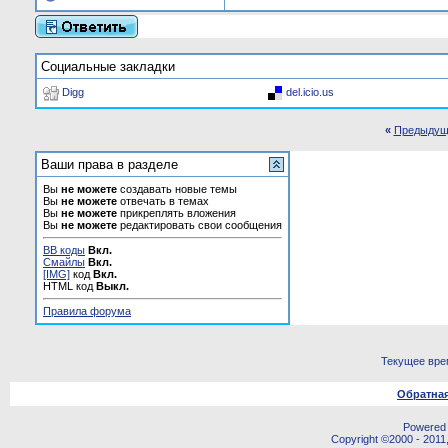
Социальные закладки
Digg
del.icio.us
«
Предыдущ
Ваши права в разделе
Вы
не можете
создавать новые темы
Вы
не можете
отвечать в темах
Вы
не можете
прикреплять вложения
Вы
не можете
редактировать свои сообщения
BB коды
Вкл.
Смайлы
Вкл.
[IMG]
код
Вкл.
HTML код
Выкл.
Правила форума
Текущее вре
Обратная
Powered b
Copyright ©2000 - 2011,